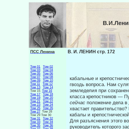
В.И.Лени
ПСС Ленина
В. И. ЛЕНИН стр. 172
Том 01
Том 02
Том 03
Том 04
Том 05
Том 06
Том 07
Том 08
кабальные и крепостниче
Том 09
Том 10
гвоздь вопро­са. Нам сул
Том 11
Том 12
Том 13
Том 14
земледелия при сохра­нен
Том 15
Том 16
Том 17
Том 18
класса крепостников — П
Том 19
Том 20
Том 21
Том 22
сейчас
положение дела в
Том 23
Том 24
хвастает правительство?
Том 25
Том 26
Том 27
Том 28
кабалы и крепостническо
Том 29 Том 30
Том 31
Том 32
Для разъяснения этого во
Том 33
Том 34
Том 35
Том 36
руководитель ко­торого 
Том 37
Том 38