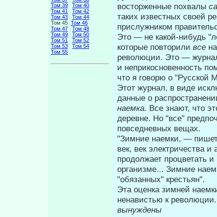
восторженные похвалы
с
Том 39
Том 40
Том 41
Том 42
таких известных своей р
Том 43
Том 44
Том 45
Том 46
прислужником правительст
Том 47
Том 48
Том 49
Том 50
Это — не какой-нибудь "л
Том 51
Том 52
которые повторили
все
на
Том 53
Том 54
Том 55
революции. Это — журнал
и непри­косновенность по
что я говорю о "Русской 
Этот журнал, в виде искл
данные о распространении
наемка.
Все знают, что 
деревне. Но "все" предпоч
повседневных вещах.
"Зимние наемки, — пишет
век, век электричества и
продолжает процветать и 
организме... Зимние нае
"обязанных" кре­стьян".
Эта оценка зимней наемк
нена­вистью к революции.
вынуждены