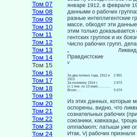
Том 07
январе 1912, в феврале 19
Том 08
данными о рабочих группа
разные интеллигентские гр
Том 09
массе, обходят эти данные,
Том 10
этим только доказывается
Том 11
гентских группок и их
бояз
Том 12
Число рабочих групп, дела
Том 13
„ Ликвидат
Правдистские
Том 14
Том 15
Том 16
За два полных года, 1912 и
2 801
Том 17
1913
За половину 1914 г.
2 873
(с 1 янв. по 13 мая)..............
Том 18
Всего
....
5 674
Том 19
Из этих данных, которые м
Том 20
оспорены, видно, что лик
Том 21
сознательных рабочих (пр
Том 22
союзники, кавказцы, троцк
Том 23
отпадают;
латыши
уже о
Итак, Vj рабочих признал
Том 24