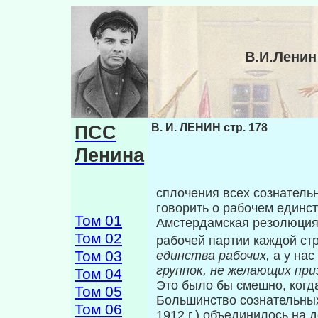
В.И.Ленин
ПСС
В. И. ЛЕНИН стр. 178
Ленина
сплочения всех сознательн
говорить о рабо­чем единст
Том 01
Амстердамская резолюция
Том 02
рабочей партии каждой ст
Том 03
единства рабочих,
а у нас
группок, не желающих при
Том 04
Это было бы смешно, когда
Том 05
Большинство сознательных 
Том 06
1912 г.) объ­единилось на