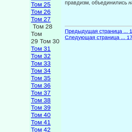
правдизм, объе­динились
н
Том 25
Том 26
Том 27
Том 28
Предыдущая страница ... 
Том
Следующая страница ... 1
29 Том 30
Том 31
Том 32
Том 33
Том 34
Том 35
Том 36
Том 37
Том 38
Том 39
Том 40
Том 41
Том 42