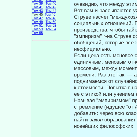
очевидно, что между этим
Том 39
Том 40
Том 41
Том 42
Вот вам и рассыпаются
у
Том 43
Том 44
Том 45
Том 46
Струве насчет "междухоз
Том 47
Том 48
Том 49
Том 50
социальных отно­шений. Г
Том 51
Том 52
производства, чтобы тайк
Том 53
Том 54
Том 55
"эмпиризм" г-на Струве с
обобщений, которые все ж
неофициально.
Если цена есть меновое 
единич­ным, меновым от
массовым, между мо­мен
времени. Раз это так, — 
поднимаемся от случайно
к стоимости. Попытка г-н
ее с этикой или учением к
Называя "эмпиризмом" пр
стремле­ние (идущее "от 
добавить: через всю кла
найти
закон
образования 
новейших философских