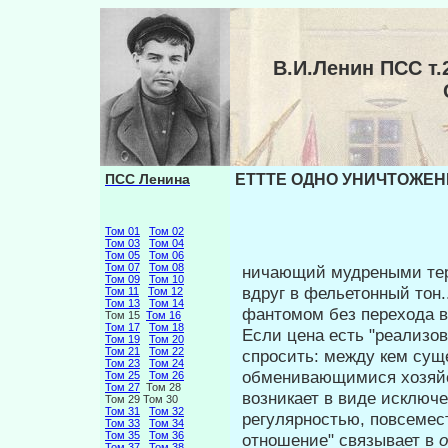
В.И.Ленин ПСС 
ПСС Ленина
ЕТТТЕ ОДНО УНИЧТОЖЕНИ
Том 01
Том 02
Том 03
Том 04
Том 05
Том 06
Том 07
Том 08
ничающий мудреными терм
Том 09
Том 10
вдруг в фельетонный тон.
Том 11
Том 12
Том 13
Том 14
фантомом без перехода в
Том 15
Том 16
Том 17
Том 18
Если цена есть "реализо
Том 19
Том 20
Том 21
Том 22
спросить: между кем сущ
Том 23
Том 24
обменивающимися хозяйст
Том 25
Том 26
Том 27
Том 28
возникает в виде исключен
Том 29 Том 30
Том 31
Том 32
регулярностью, повсемест
Том 33
Том 34
Том 35
Том 36
отношение" связывает в
Том 37
Том 38