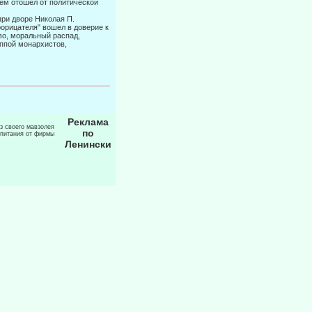
шем отошел от политической
ри дворе Николая П.
рорицателя" вошел в доверие к
во, моральный распад,
уппой монархистов,
Реклама
из своего мавзолея
по
 питания от фирмы
Ленински