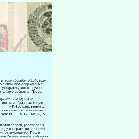
ической борьбе. В 1846 году
ожил свои мелкобуржуазные
щую критику книги Прудона,
дительное собрание, Прудон
рхист. Был одним из
го союза и образовал новую
, III и IV Государственных
семитскими выступлениями в
й власти. —
65, 67
—
68, 69, 72,
 партии эсеров, работу вел в
6 году возвратился в Россию.
истра земледелия. После
енов Учредительного собрания