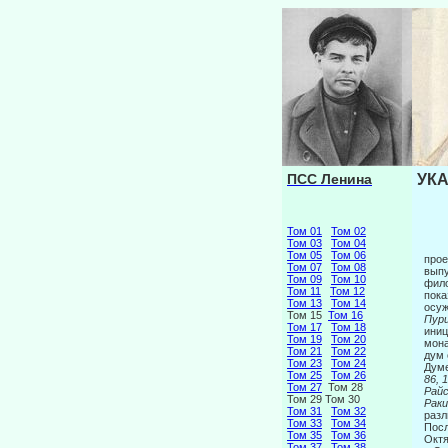
ПСС Ленина
УКА
Том 01
Том 02
Том 03
Том 04
Том 05
Том 06
прое
Том 07
Том 08
выпу
Том 09
Том 10
фило
Том 11
Том 12
пока
Том 13
Том 14
осуж
Том 15
Том 16
Пури
Том 17
Том 18
иниц
Том 19
Том 20
мона
Том 21
Том 22
дум 
Том 23
Том 24
Думе
Том 25
Том 26
86, 
Том 27
Том 28
Райс
Том 29 Том 30
Раки
Том 31
Том 32
разл
Том 33
Том 34
Посл
Том 35
Том 36
Октя
Том 37
Том 38