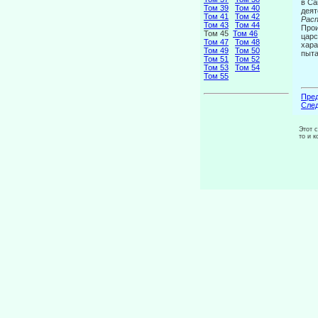
в Са
Том 39
Том 40
деят
Том 41
Том 42
Расп
Том 43
Том 44
Прои
Том 45
Том 46
царс
Том 47
Том 48
хара
Том 49
Том 50
пыта
Том 51
Том 52
Том 53
Том 54
Том 55
Пред
След
Этот 
то и 