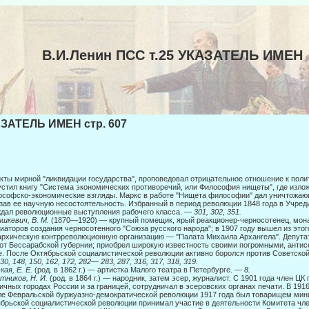
В.И.Ленин ПСС т.25 УКАЗАТЕЛЬ ИМЕН
ЗАТЕЛЬ ИМЕН стр. 607
кты мирной "ликвидации государства", проповедовал отрицательное отношение к полит
стил книгу "Система экономических противоречий, или Философия нищеты", где изл
софско-экономические взгляды. Маркс в работе "Нищета фи­лософии" дал уничтожаю
зав ее научную несостоятельность. Избран­ный в период революции 1848 года в Учре
дал революционные выступ­ления рабочего класса. —
301, 302, 351.
шкевич, В. М.
(1870—1920) — крупный помещик, ярый реакционер-черносотенец, мона
иаторов создания черносотенного "Союза русского народа"; в 1907 году вышел из это
рхическую контрреволюционную организацию — "Палата Михаила Архангела". Депутат II
от Бессарабской губернии; приобрел широкую известность своими погромными, анти
. После Октябрьской социали­стической революции активно боролся против Советско
130, 148, 150, 162, 172, 282— 283, 287, 316, 317, 318, 319.
кая, Е. Е.
(род. в 1862 г.) — артистка Малого театра в Петербурге. —
8.
тников, Н. И.
(род. в 1864 г.) — народник, затем эсер, журналист. С 1901 года член ЦК
ичных городах России и за границей, сотрудничал в эсеровских органах печати. В 191
е Февральской буржуазно-демократической революции 1917 года был товарищем мин
брьской социалистической революции принимал участие в деятельности Комитета чл