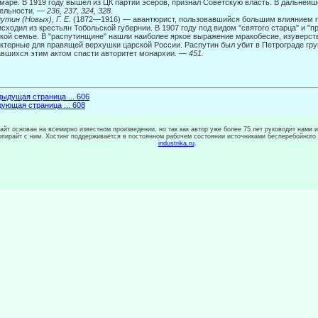
маре. В 1919 году вышел из ЦК партии эсеров, признал Советскую власть. В дальней
ельности. —
236, 237, 324, 328.
утин (Новых), Г. Е.
(1872—1916) — авантюрист, пользовавшийся большим влиянием п
сходил из крестьян Тобольской губернии. В 1907 году под видом "святого старца" и "п
кой семье. В "распутинщине" нашли наиболее яркое выражение мракобесие, изуверст
ктерные для правящей верхушки царской России. Рас­путин был убит в Петрограде гр
вшихся этим актом спасти авторитет монархии.
— 451.
ыдущая страница ... 606
ующая страница ... 608
сайт основан на всемирно известном произведении, но так как автор уже более 75 лет руководит нами 
копирайт с ним. Хостинг поддерживается в постоянном рабочем состоянии источниками бесперебойного
industrika.ru
.