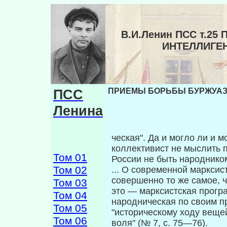
В.И.Ленин ПСС т.
ИНТЕЛЛИГЕ
ПСС
ПРИЕМЫ БОРЬБЫ БУРЖУАЗН
Ленина
ческая". Да и могло ли и 
коллективист не мыслить 
Том 01
России не быть народнико
Том 02
... О современной марксис
совершенно то же самое, 
Том 03
это — марксистская програ
Том 04
народническая по своим п
Том 05
"историческому ходу ве­щей
Том 06
воля" (№ 7, с. 75—76).