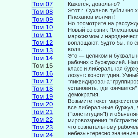
Том 07
Кажется, довольно?
Этот г. Суханов публично х
Том 08
Плеханов молчит!
Том 09
Но посмотрите на рассужд
Том 10
Новый союзник Плеханова 
Том 11
мар­ксизмом и народничест
Том 12
воплощают, будто бы, по с
воля.
Том 13
Это — целиком и букваль
Том 14
рабочих с буржуазией. Нап
Том 15
класс и либеральная буржу
Том 16
лозунг: конституция. Умны
Том 17
"ликвидирована" группиров
Том 18
установить, где кончается
демократия.
Том 19
Возьмите текст марксистск
Том 20
все ли­беральные буржуа,
Том 21
("конституция"!) и объяв­
Том 22
мировоззрения "абстрактно
Том 23
что сознательному рабочем
небезынтересно значение и
Том 24