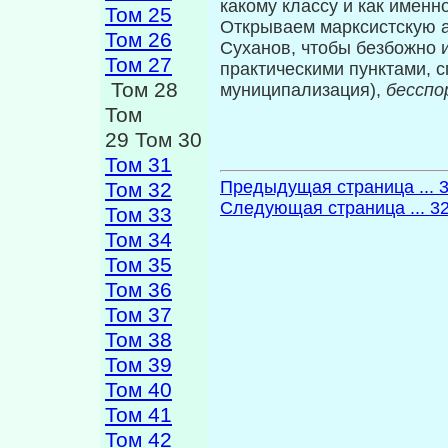
какому классу и как именно
Том 25
Открываем марксистскую а
Том 26
Суханов, чтобы безбожно и
Том 27
практическими пунктами, 
Том 28
муниципализация),
бессп
Том
29 Том 30
Том 31
Предыдущая страница ... 
Том 32
Следующая страница ... 3
Том 33
Том 34
Том 35
Том 36
Том 37
Том 38
Том 39
Том 40
Том 41
Том 42