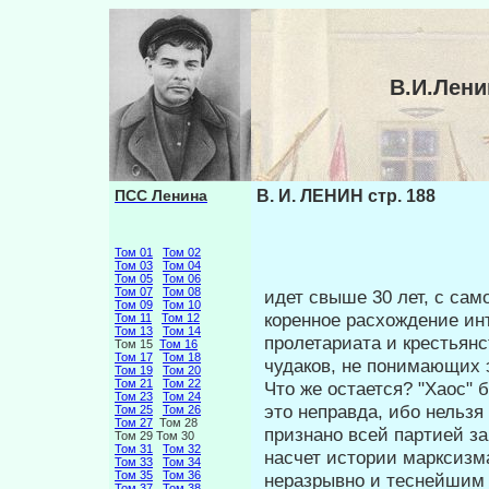
В.И.Лени
ПСС Ленина
В. И. ЛЕНИН стр. 188
Том 01
Том 02
Том 03
Том 04
Том 05
Том 06
Том 07
Том 08
идет свыше 30 лет, с са
Том 09
Том 10
коренное расхождение инт
Том 11
Том 12
Том 13
Том 14
пролетариата и крестьян­с
Том 15
Том 16
Том 17
Том 18
чудаков, не понимающих 
Том 19
Том 20
Том 21
Том 22
Что же остается? "Хаос" 
Том 23
Том 24
это не­правда, ибо нельз
Том 25
Том 26
Том 27
Том 28
признано всей партией за
Том 29 Том 30
Том 31
Том 32
насчет истории марксизма
Том 33
Том 34
Том 35
Том 36
неразрывно и теснейшим 
Том 37
Том 38