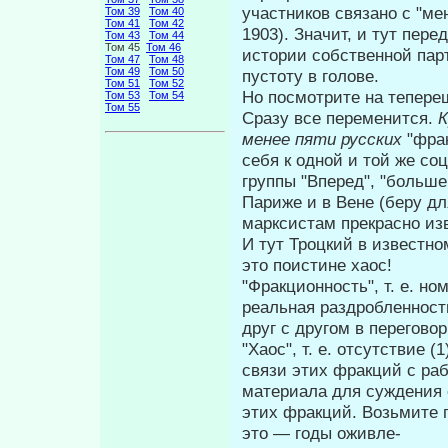
участников связано с "м
Том 39
Том 40
Том 41
Том 42
1903). Значит, и тут пере
Том 43
Том 44
Том 45
Том 46
истории собственной парт
Том 47
Том 48
Том 49
Том 50
пусто­ту в голове.
Том 51
Том 52
Но посмотрите на тепер
Том 53
Том 54
Том 55
Сразу все переменится.
менее пяти рус­
ских
"фра
себя к одной и той же со
группы "Вперед", "больше
Париже и в Вене (беру дл
марксистам прекрасно из
И тут Троцкий в известн
это по­истине хаос!
"Фракционность", т. е. н
реаль­ная раздробленност
друг с другом в перегово
"Хаос", т. е. отсутствие
связи этих фракций с ра
материала для суждения
этих фракций. Возьмите п
это — годы оживле-