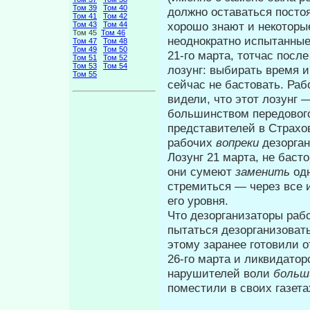
Том 39
Том 40
должно оставаться посто
Том 41
Том 42
хорошо знают и некоторы
Том 43
Том 44
Том 45
Том 46
неоднократно испытанные 
Том 47
Том 48
Том 49
Том 50
21-го марта, тотчас посл
Том 51
Том 52
Том 53
Том 54
лозунг: выбирать время
Том 55
сейчас не бастовать. Ра
видели, что этот лозунг
большинством передового
представителей в Страхов
рабочих
вопреки
дезорга
Лозунг 21 марта, не баст
они су­меют
заменить
од
стремиться — через все
его уровня.
Что дезорганизаторы раб
пы­таться дезорганизоват
этому заранее готовили о
26-го марта и ликвидатор
наруши­телей воли
больш
поместили в сво­их газет