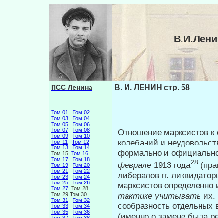
В.И.Лени
ПСС Ленина
В. И. ЛЕНИН стр. 58
Том 01
Том 02
Том 03
Том 04
Том 05
Том 06
Том 07
Том 08
Отношение марксистов к 
Том 09
Том 10
колебаний и неудовольст
Том 11
Том 12
Том 13
Том 14
формально и официально
Том 15
Том 16
Том 17
Том 18
28
феврале
1913 года
(прав
Том 19
Том 20
Том 21
Том 22
либералов гг. ликвидато
Том 23
Том 24
Том 25
Том 26
марксистов определенно и
Том 27
Том 28
тактике учитывать
их.
Том 29 Том 30
Том 31
Том 32
сообразность отдельных 
Том 33
Том 34
Том 35
Том 36
(именно о замене была р
Том 37
Том 38