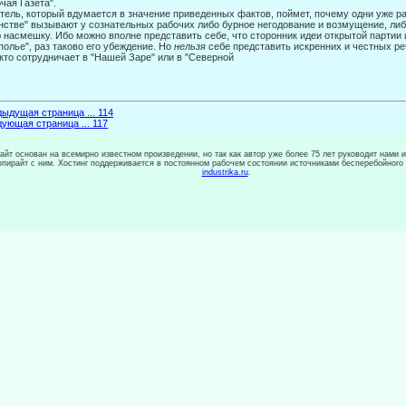
чая Газета".
тель, который вдумается в значение приведенных фактов, поймет, почему одни уже р
нстве" вызывают у сознательных рабочих либо бурное негодование и возмущение, либ
 насмешку. Ибо можно вполне представить себе, что сторонник идеи открытой партии и
полье", раз таково его убеждение. Но
нельзя
себе представить искрен­них и честных ре
 кто сотрудничает в "Нашей Заре" или в "Северной
ыдущая страница ... 114
ующая страница ... 117
сайт основан на всемирно известном произведении, но так как автор уже более 75 лет руководит нами 
копирайт с ним. Хостинг поддерживается в постоянном рабочем состоянии источниками бесперебойного
industrika.ru
.