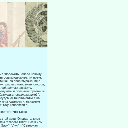
я "по­ложить начало новому,
ать социал-демократии новую
ии нашла свое выражение в
й — профессиональных союзов,
ти общества, создать
получили в полемике прозвище
польным ор­ганизациям) ".
е будем останавливаться на
ли ликвидаторами; на самом
 года гово­рится о
ие того, что такое
 этой идеи. Отрицательное
ям "старого типа". Вот в чем
 Заря", "Луч" и "Северная