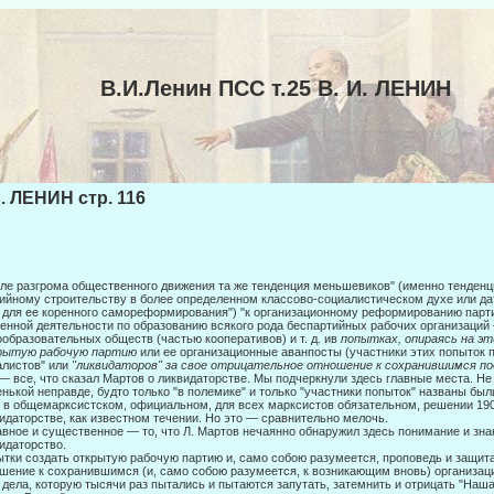
В.И.Ленин ПСС т.25 В. И. ЛЕНИН
И. ЛЕНИН стр. 116
ле разгрома общественного движения та же тенденция меньшевиков" (именно тенденци
ийному строительству в более определенном классово-социалистическом духе или д
 для ее коренного самореформирования") "к организацион­ному реформированию парт
енной деятельности по образованию всякого рода беспартийных рабочих организаци
образовательных обществ (частью кооперативов) и т. д. ив
попытках, опираясь на э
рытую рабочую
партию
или ее организационные аванпосты (участники этих попыток 
алистов" или
"ликвидаторов" за свое отрицательное отношение к сохранившимся под
— все, что сказал Мартов о ликвидаторстве. Мы подчеркнули здесь главные места. Н
нькой неправде, будто только "в полемике" и только "участники попыток" названы бы
 в общемар­ксистском, официальном, для всех марксистов обязательном, решении 1908
идаторстве, как известном течении. Но это — сравнительно мелочь.
авное и существенное — то, что Л. Мартов нечаянно обнаружил здесь понима­ние и знан
идаторство.
тки создать открытую рабочую партию и, само собою разумеется, проповедь и защита
шение к сохранившимся (и, само собою разуме­ется, к возникающим вновь) организаци
 дела, кото­рую тысячи раз пытались и пытаются запутать, затемнить и отрицать "Наша