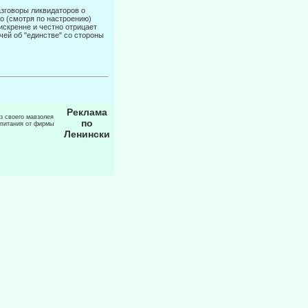
азговоры ликвидаторов о
о (смотря по настроению)
скренне и чест­но отрицает
чей об "единстве" со стороны
Реклама
из своего мавзолея
по
 питания от фирмы
Ленински