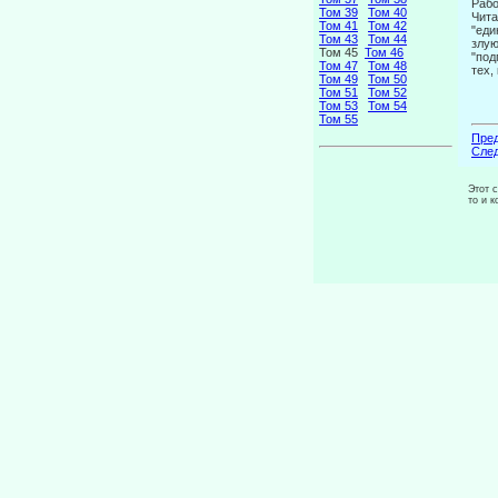
Рабо
Том 39
Том 40
Чита
Том 41
Том 42
"еди
Том 43
Том 44
злую
Том 45
Том 46
"под
Том 47
Том 48
тех,
Том 49
Том 50
Том 51
Том 52
Том 53
Том 54
Том 55
Пред
След
Этот 
то и 