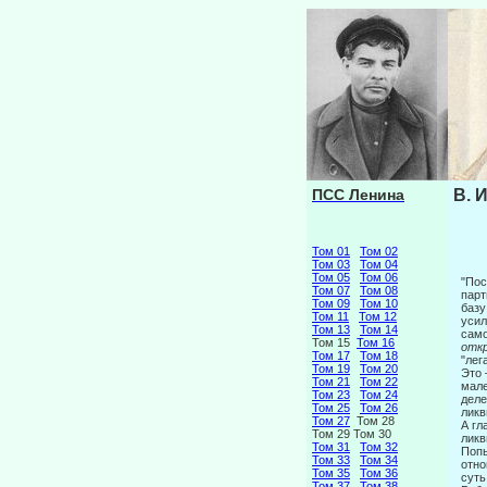
ПСС Ленина
В. 
Том 01
Том 02
Том 03
Том 04
Том 05
Том 06
"Пос
Том 07
Том 08
парт
Том 09
Том 10
базу
Том 11
Том 12
усил
Том 13
Том 14
само
Том 15
Том 16
отк
Том 17
Том 18
"лег
Том 19
Том 20
Это 
Том 21
Том 22
мале
Том 23
Том 24
деле
Том 25
Том 26
ликв
Том 27
Том 28
А гл
Том 29 Том 30
ликв
Том 31
Том 32
Попы
Том 33
Том 34
отно
Том 35
Том 36
суть
Том 37
Том 38