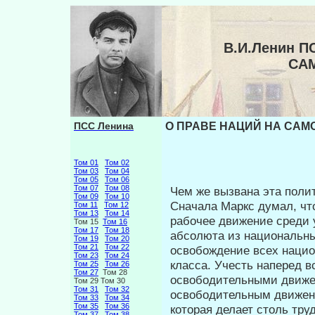
В.И.Ленин П
СА
ПСС Ленина
О ПРАВЕ НАЦИЙ НА САМО
Том 01
Том 02
Том 03
Том 04
Том 05
Том 06
Том 07
Том 08
Чем же вызвана эта поли
Том 09
Том 10
Сначала Маркс думал, чт
Том 11
Том 12
Том 13
Том 14
рабочее движение среди 
Том 15
Том 16
Том 17
Том 18
абсолюта из на­циональны
Том 19
Том 20
Том 21
Том 22
освобождение всех нацио
Том 23
Том 24
класса. Учесть наперед 
Том 25
Том 26
Том 27
Том 28
освободительными движе
Том 29 Том 30
Том 31
Том 32
освободительным движени
Том 33
Том 34
Том 35
Том 36
которая делает столь тр
Том 37
Том 38