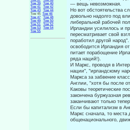
— вещь невозможная.
Том 39
Том 40
Том 41
Том 42
Но вот обстоятельства сл
Том 43
Том 44
Том 45
Том 46
довольно надолго под вли
Том 47
Том 48
Том 49
Том 50
либеральной рабочей пол
Том 51
Том 52
Ирландии усилилось и п
Том 53
Том 54
Том 55
пересматривает свой взгл
поработил другой народ".
освободится Ирландия от 
питает порабощение Ирла
ряда наций!).
И Маркс, проводя в Инте
нации", "ирландскому нар
Маркса за забвение клас
Англии, "хотя бы после о
Каковы теоретические по
за­кончена буржуазная ре
заканчивают только тепер
Если бы капитализм в Анг
Маркс сначала, то места 
общенационального, движ