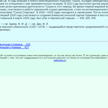
ав ЦК. В годы реакции и нового революционного подъема Тышка, осуждая ликвидаторов
чаев по отношению к ним примиренческую позицию. В 1912 году выступил против реше
енин резко критиковал деятельность Тышки в этот период. Во время первой миро­вой 
ании, участвовал в работе германской социал-демократии, стоял на интернационалист
низаторов "Союза Спартака". В 1916—1918 годах находился в заключении. После осв
люцией 1918 года участвовал в создании Коммунистической партии Германии и был из
тованный в марте 1919 года, был убит в берлинской тюрьме. —
339, 429, 430.
.
—
см.
Адлер, Ф.
Ф. Д. — см.
Дан, Ф. И.
 Аквинат (Аквинский)
(1225—1274) — выдающийся представитель средневековой схо
дноевро-
ыдущая страница ... 615
ующая страница ... 617
сайт основан на всемирно известном произведении, но так как автор уже более 75 лет руководит нами 
копирайт с ним. Хостинг поддерживается в постоянном рабочем состоянии источниками бесперебойного
industrika.ru
.