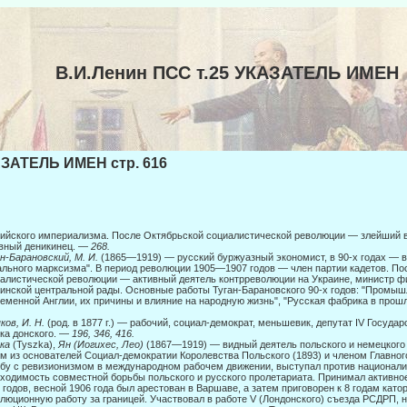
В.И.Ленин ПСС т.25 УКАЗАТЕЛЬ ИМЕН
ЗАТЕЛЬ ИМЕН стр. 616
ийского империализма. После Октябрьской социалистической революции — злейший вр
вный деникинец. —
268.
н-Барановский, М. И.
(1865—1919) — русский буржуазный экономист, в 90-х годах — 
ального марксизма". В период революции 1905—1907 годов — член партии кадетов. По
алистической революции — активный деятель контрреволюции на Украине, министр ф
инской центральной рады. Основные работы Туган-Барановского 90-х годов: "Промы
еменной Англии, их причины и влияние на народную жизнь", "Русская фабрика в прош
ков, И. Н.
(род. в 1877 г.) — рабочий, социал-демократ, меньшевик, депутат IV Госуд
ка донского. —
196, 346, 416.
ка
(Tyszka),
Ян (Иогихес, Лео)
(1867—1919) — видный деятель польского и немецкого
м из основателей Социал-демократии Королевства Польского (1893) и членом Глав­ног
бу с ревизионизмом в международном рабочем движении, высту­пал против национали
ходимость совместной борьбы польского и русского пролета­риата. Принимал активн
 годов, весной 1906 года был арестован в Варшаве, а затем приговорен к 8 годам като
люционную работу за гра­ницей. Участвовал в работе V (Лондонского) съезда РСДРП, 