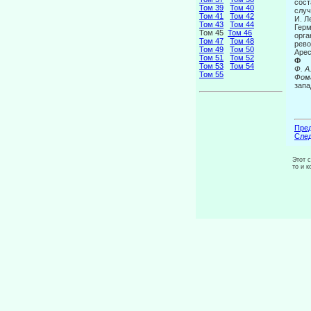
сост
Том 39
Том 40
слу­
Том 41
Том 42
И. Л
Том 43
Том 44
Герм
Том 45
Том 46
орга
Том 47
Том 48
рево
Том 49
Том 50
Арес
Том 51
Том 52
Ф
Том 53
Том 54
Ф. А
Том 55
Фома
запа
Пред
След
Этот 
то и 