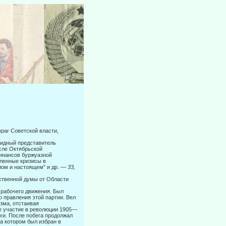
аг Совет­ской власти,
видный представитель
сле Октябрьской
инансов буржуазной
шленные кризисы в
лом и настоящем" и др. —
33,
арственной думы от Области
 рабочего движения. Был
о правления этой партии. Вел
зма, отстаивая
ое участие в революции 1905—
рги. После побега продолжал
на котором был избран в