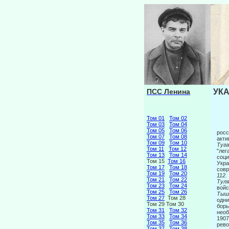
ПСС Ленина
УКА
Том 01
Том 02
Том 03
Том 04
Том 05
Том 06
росс
Том 07
Том 08
акти
Том 09
Том 10
Туга
Том 11
Том 12
"лег
Том 13
Том 14
соци
Том 15
Том 16
Укра
Том 17
Том 18
совр
Том 19
Том 20
112.
Том 21
Том 22
Туля
Том 23
Том 24
войс
Том 25
Том 26
Тыш
Том 27
Том 28
одни
Том 29 Том 30
борь
Том 31
Том 32
необ
Том 33
Том 34
1907
Том 35
Том 36
рево
Том 37
Том 38