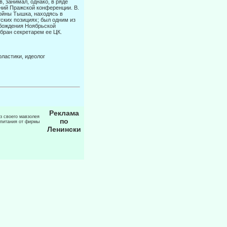
, занимал, однако, в ряде
ний Пражской конференции. В.
войны Тышка, находясь в
ских позициях; был одним из
обождения Ноябрьской
бран секретарем ее ЦК.
ластики, идеолог
Реклама
из своего мавзолея
по
 питания от фирмы
Ленински