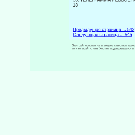
18
Предыдущая страница ... 542
Следующая страница ... 545
Этот сайт основан на всемирно известном произ
то и копирайт с ним. Хостинг поддерживается 