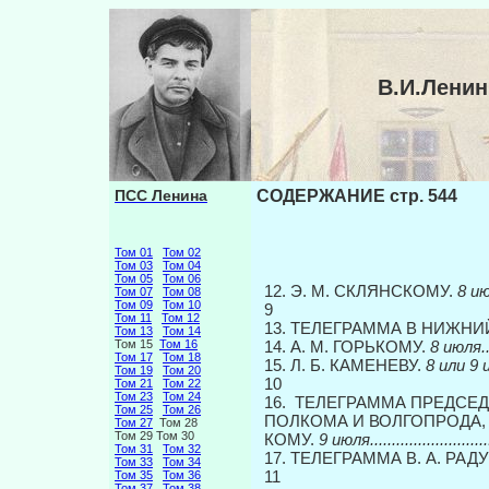
В.И.Лени
ПСС Ленина
СОДЕРЖАНИЕ стр. 544
Том 01
Том 02
Том 03
Том 04
Том 05
Том 06
12. Э. M. СКЛЯНСКОМУ.
8 июля
Том 07
Том 08
Том 09
Том 10
9
Том 11
Том 12
13. ТЕЛЕГРАММА В НИЖНИ
Том 13
Том 14
Том 15
Том 16
14. А. М. ГОРЬКОМУ.
8 июля......
Том 17
Том 18
15. Л. Б. КАМЕНЕВУ.
8 или 9 июля
Том 19
Том 20
10
Том 21
Том 22
Том 23
Том 24
16. ТЕЛЕГРАММА ПРЕДСЕ
Том 25
Том 26
ПОЛКОМА И ВОЛГОПРОДА,
Том 27
Том 28
Том 29 Том 30
КОМУ.
9 июля..............................
Том 31
Том 32
17. ТЕЛЕГРАММА В. А. РА
Том 33
Том 34
11
Том 35
Том 36
Том 37
Том 38