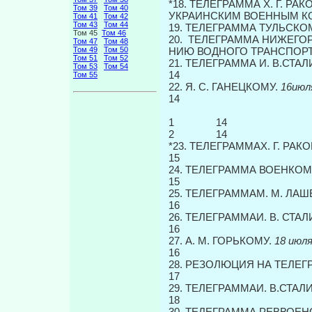
*18. ТЕЛЕГРАММА X. Г. РА
Том 39
Том 40
УКРАИНСКИМ ВОЕННЫМ К
Том 41
Том 42
Том 43
Том 44
19. ТЕЛЕГРАММА ТУЛЬСКО
Том 45
Том 46
20. ТЕЛЕГРАММА НИЖЕГО
Том 47
Том 48
Том 49
Том 50
НИЮ ВОДНОГО ТРАНСПОР
Том 51
Том 52
21. ТЕЛЕГРАММА И. В.СТАЛ
Том 53
Том 54
14
Том 55
22. Я. С. ГАНЕЦКОМУ.
16июл
14
1 14
2 14
*23. ТЕЛЕГРАММАХ. Г. РАК
15
24. ТЕЛЕГРАММА ВОЕНКОМ
15
25. ТЕЛЕГРАММАМ. М. ЛАШ
16
26. ТЕЛЕГРАММАИ. В. СТАЛ
16
27. А. М. ГОРЬКОМУ.
18 июля.....
16
28. РЕЗОЛЮЦИЯ НА ТЕЛЕГР
17
29. ТЕЛЕГРАММАИ. В.СТАЛ
18
30. ТЕЛЕГРАММА РЕВВОЕ