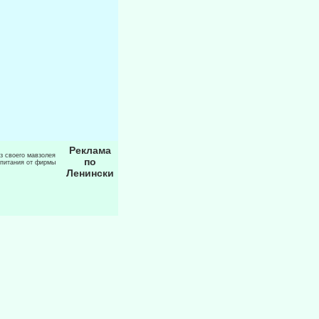
Реклама
из своего мавзолея
по
 питания от фирмы
Ленински