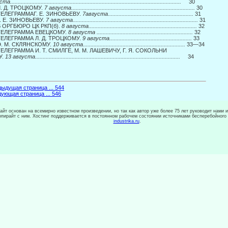
................................................................................................................
30
Л. Д. ТРОЦКОМУ.
7 августа.................................................................................
30
 ТЕЛЕГРАММАГ. Е. ЗИНОВЬЕВУ.
7августа........................................................
31
Г. Е. ЗИНОВЬЕВУ.
7 августа..................................................................................
31
 В ОРГБЮРО ЦК РКП(б).
8 августа.......................................................................
32
 ТЕЛЕГРАММА ЕВЕЦКОМУ.
8 августа ...............................................................
32
 ТЕЛЕГРАММА Л. Д. ТРОЦКОМУ.
9 августа......................................................
33
 Э. М. СКЛЯНСКОМУ.
10 августа...................................................................
33—34
ТЕЛЕГРАММА И. Т. СМИЛГЕ, М. М. ЛАШЕВИЧУ, Г. Я. СОКОЛЬНИ­
У.
13 августа...............................................................................................
34
ыдущая страница ... 544
ующая страница ... 546
сайт основан на всемирно известном произведении, но так как автор уже более 75 лет руководит нами 
копирайт с ним. Хостинг поддерживается в постоянном рабочем состоянии источниками бесперебойного
industrika.ru
.