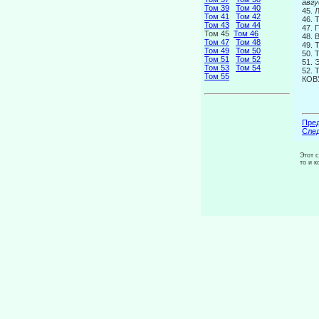
августа
Том 39
Том 40
45. 
Том 41
Том 42
46.
Том 43
Том 44
47. 
Том 45
Том 46
48.
Том 47
Том 48
49.
Том 49
Том 50
50.
Том 51
Том 52
51.
Том 53
Том 54
52. 
Том 55
КОВ
Пред
След
Этот 
то и 