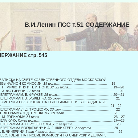
В.И.Ленин ПСС т.51 СОДЕРЖАНИЕ
ЕРЖАНИЕ стр. 545
. ЗАПИСКА НА СЧЕТЕ ХОЗЯЙСТВЕННОГО ОТДЕЛА МОСКОВСКОЙ
ЗВЫЧАЙНОЙ КОМИССИИ.
19 июля.......................................................
19
В. П. МИЛЮТИНУ И П. И. ПОПОВУ.
22 июля................................................
19—20
Л. А. ФОТИЕВОЙ.
22 июля.................................................................................
20
 ТЕЛЕГРАММАМ. В. ФРУНЗЕ.
25 июля............................................................
20—21
 ТЕЛЕГРАММАН. В.КРЫЛЕНКО.
25 июля.......................................................
21
 ПОМЕТКИ И РЕЗОЛЮЦИЯ НА ТЕЛЕГРАММЕ П. И. ВОЕВОДИНА.
25
я
.....................................................................................................................
21—22
 ТЕЛЕГРАММА Л. Д. ТРОЦКОМУ.
28 июля.....................................................
22
. ТЕЛЕГРАММА Л. Д. ТРОЦКОМУ.
29 июля..................................................
23
А. М. ГОРЬКОМУ.
31 июля................................................................................
23—27
БЕЛА КУНУ.
Конец июля...................................................................................
27—28
 ТЕЛЕГРАММА А. П. РОЗЕНГОЛЬЦУ.
1 августа...........................................
28
 ТЕЛЕГРАММА БОГДАТЬЯНУ И А. Г. ШЛИХТЕРУ.
2 августа....................
29
Г. В. ЧИЧЕРИНУ.
3 или 4 августа....................................................................
29
 РЕЗОЛЮЦИЯ НА ПИСЬМЕ КОМИССИИ ПО СИБИРСКИМ ДЕЛАМ. 5