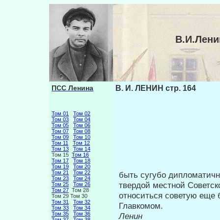
В.И.Лени
ПСС Ленина
В. И. ЛЕНИН стр. 164
Том 01
Том 02
Том 03
Том 04
Том 05
Том 06
Том 07
Том 08
Том 09
Том 10
Том 11
Том 12
Том 13
Том 14
Том 15
Том 16
Том 17
Том 18
Том 19
Том 20
Том 21
Том 22
быть сугубо дипломатичн
Том 23
Том 24
твердой ме­стной Советско
Том 25
Том 26
Том 27
Том 28
относиться советую еще 
Том 29 Том 30
Том 31
Том 32
Главкомом.
Том 33
Том 34
Том 35
Том 36
Ленин
Том 37
Том 38