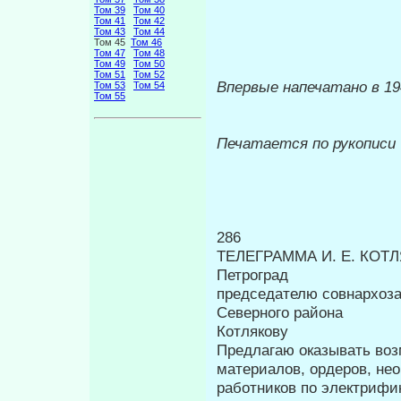
Том 39
Том 40
Том 41
Том 42
Том 43
Том 44
Том 45
Том 46
Том 47
Том 48
Том 49
Том 50
Том 51
Том 52
Впервые напечатано в 19
Том 53
Том 54
Том 55
Печатается по рукописи
286
ТЕЛЕГРАММА И. Е. КОТ
Петроград
председателю совнархоз
Северного района
Котлякову
Предлагаю оказывать воз
материалов, ор­деров, не
работников по электрифи­