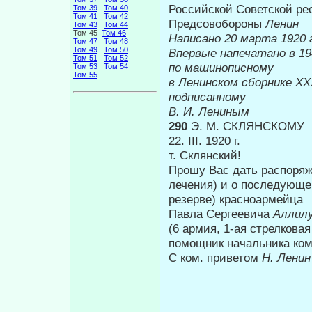
Российской Советской рес
Том 39
Том 40
Том 41
Том 42
Предсовобороны
Ленин
Том 43
Том 44
Том 45
Том 46
Написано 20 марта 1920 
Том 47
Том 48
Том 49
Том 50
Впервые напеч
Том 51
Том 52
по машинописному
Том 53
Том 54
Том 55
в Ленинском сборнике
подписанному
В. И. Лениным
290
Э. М. СКЛЯНСКОМУ
22. III. 1920 г.
т. Склянский!
Прошу Вас дать распоряж
лечения) и о последующе
резерве) красноармейца
Павла Сергеевича
Аллил
(6 армия, 1-ая стрелкова
помощник на­чальника ком
С ком. приветом
Н. Ленин