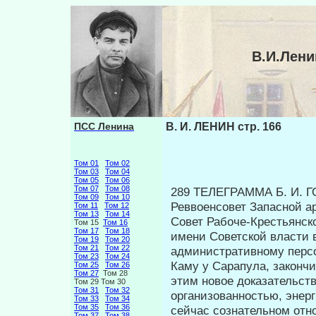
В.И.Лени
ПСС Ленина
В. И. ЛЕНИН стр. 166
Том 01
Том 02
Том 03
Том 04
Том 05
Том 06
Том 07
Том 08
289 ТЕЛЕГРАММА Б. И. 
Том 09
Том 10
Реввоенсовет Запасной а
Том 11
Том 12
Том 13
Том 14
Совет Рабоче-Крестьянск
Том 15
Том 16
Том 17
Том 18
имени Советской власти 
Том 19
Том 20
Том 21
Том 22
административному персо
Том 23
Том 24
Каму у Сарапула, законч
Том 25
Том 26
Том 27
Том 28
этим новое доказательств
Том 29 Том 30
Том 31
Том 32
организованностью, энер
Том 33
Том 34
Том 35
Том 36
сейчас сознательном отн
Том 37
Том 38