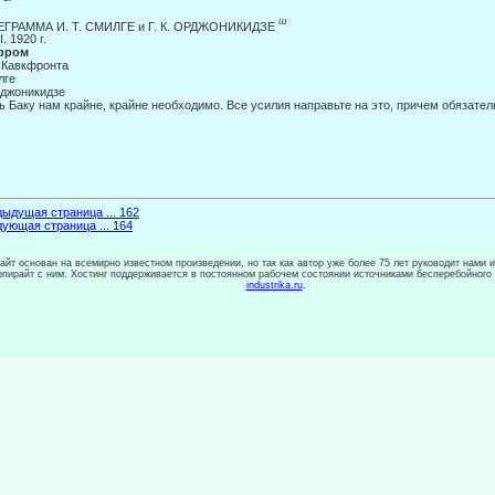
ш
ЕГРАММА И. Т. СМИЛГЕ и Г. К. ОРДЖОНИКИДЗЕ
II. 1920 г.
фром
 Кавкфронта
лге
джоникидзе
ь Баку нам крайне, крайне необходимо. Все усилия направьте на это, причем обязател
ыдущая страница ... 162
ующая страница ... 164
сайт основан на всемирно известном произведении, но так как автор уже более 75 лет руководит нами 
копирайт с ним. Хостинг поддерживается в постоянном рабочем состоянии источниками бесперебойного
industrika.ru
.