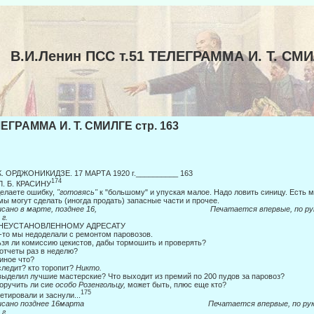
В.И.Ленин ПСС т.51 ТЕЛЕГРАММА И. Т. СМ
ЕГРАММА И. Т. СМИЛГЕ стр. 163
 К. ОРДЖОНИКИДЗЕ. 17 МАРТА 1920 г.__________ 163
174
Л. Б. КРАСИНУ
елаете ошибку,
"готовясь"
к "большому" и упуская малое. Надо ловить сини­цу. Есть
ы могут сделать (иногда продать) запас­ные части и прочее.
писано в марте, позднее 16, Печатается впервые, по рук
 г.
 НЕУСТАНОВЛЕННОМУ АДРЕСАТУ
-то мы недоделали с ремонтом паровозов.
зя ли комиссию цекистов, дабы тормошить и проверять?
отчеты раз в неделю?
иное что?
следит? кто торопит?
Никто.
выделил лучшие мастерские? Что выходит из премий по 200 пудов за паровоз?
оручить ли сие
особо Розенгольцу,
может быть, плюс еще кто?
175
етировали и заснули...
писано позднее 16марта Печатается впервые, по руко
 г.