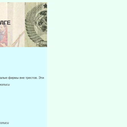
ИЛГЕ
 малые фирмы вне трестов. Эти
описи
писи