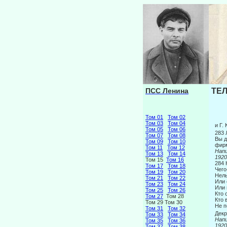
ПСС Ленина
ТЕЛ
Том 01
Том 02
Том 03
Том 04
и Г.
Том 05
Том 06
283 
Том 07
Том 08
Вы д
Том 09
Том 10
фирм
Том 11
Том 12
На
Том 13
Том 14
1920
Том 15
Том 16
284
Том 17
Том 18
Чего
Том 19
Том 20
Нель
Том 21
Том 22
Или 
Том 23
Том 24
Или 
Том 25
Том 26
Кто 
Том 27
Том 28
Кто 
Том 29 Том 30
Не п
Том 31
Том 32
Декр
Том 33
Том 34
На
Том 35
Том 36
1920
Том 37
Том 38