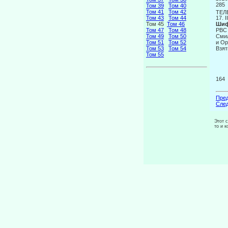
285
Том 39
Том 40
Том 41
Том 42
ТЕЛ
Том 43
Том 44
17. I
Том 45
Том 46
Ши
Том 47
Том 48
РВС
Том 49
Том 50
Сми
Том 51
Том 52
и Ор
Том 53
Том 54
Взят
Том 55
164
Пред
След
Этот 
то и 