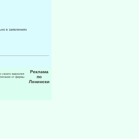
ьно в заявлениях
Реклама
из своего мавзолея
по
 питания от фирмы
Ленински