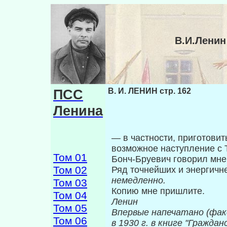
В.И.Ленин
ПСС
В. И. ЛЕНИН стр. 162
Ленина
— в частности, приготовить
возможное наступление с 
Том 01
Бонч-Бруевич говорил мне 
Том 02
Ряд точнейших и энергичн
немедлен­но.
Том 03
Копию мне пришлите.
Том 04
Ленин
Том 05
Впервые напечатано (фак
Том 06
в 1930 г. в