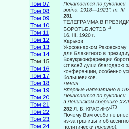
Том 07
Печатается по рукописи
война. 1918—1921", т.
III
Том 08
281
Том 09
ТЕЛЕГРАММА В ПРЕЗИД
Том 10
ш
БОРОТЬБИСТОВ
Том 11
16. III. 1920 г.
Том 12
Харьков
Том 13
Укрсовнарком Раковскому
для Блакитного в президи
Том 14
Всеукрконференции борот
Том 15
От всей души благодарю з
Том 16
конферен­ции, особенно ус
Том 17
большевиков.
Том 18
Ленин
Том 19
Впервые на
Печатается по рукописи
Том 20
в Ленинском сборнике
XXI
Том 21
173
282
Л. Б. КРАСИНУ
Том 22
Почему Вам особо не внес
Том 23
из-за границы и об ассигн
Том 24
политически
по­лезно).