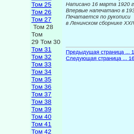
Том 25
Написано 16 марта 1920 г
Впервые нап
Том 26
Печатается по рукописи
Том 27
в Ленинском сборнике
XXI
Том 28
Том
29 Том 30
Том 31
Предыдущая страница ... 
Том 32
Следующая страница ... 1
Том 33
Том 34
Том 35
Том 36
Том 37
Том 38
Том 39
Том 40
Том 41
Том 42