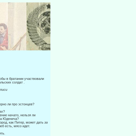
тобы в братании участвовали
льских солдат .
иси
ерно ли про эстонцев?
ах?
ение начато, нельзя ли
 на Юденича?
ород, как Питер, может дать
за
еб есть, мясо идет.
ить.