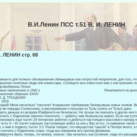
В.И.Ленин ПСС т.51 В. И. ЛЕНИН
И. ЛЕНИН стр. 68
имаете для полного обезврежения обманщиков или хитростей неприятеля, для того, ч
ршенно полезные люди или комиссары. Сооб­щите все известное вам о настроениях по
дсовобороны
Ленин
ервые напечатано в 1942 г. Печатается по рукоп
нинском сборнике
XXXIV
Л. Д. ТРОЦКОМУ
. 1919.
роцкий! Меня несколько "смутило" вчерашнее требование Зиновьевым новых полков. В
е же передал Склянскому, и распоряжение о посылке из Тулы (опять из Тулы!) дано.
рать дальше из резерва Южфронта не безопасно. Не лучше ли поискать в других мест
нчить с Юденичем (именно покончить — добить) нам
дьявольски
важно. Если наступл
лизовать еще тысяч 20 питерских рабочих и до­биться настоящего массового напора
 есть 5—10 тысяч хороших наступающих войск (а они у Вас есть), то наверное такой г
и,
к
ним в подмогу тысяч
3 0.
Рыков говорит, что имущества "нашли" в Питере много, хл
о кончить с Юденичем
скоро;
тогда мы повернем
все
против Деникина.
фронта брать теперь, по-моему, опасно: там началось наступление, надо его расшир