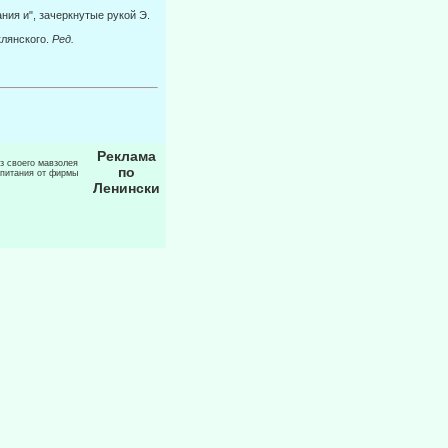
ния и", зачеркнутые рукой Э.
лян­ского.
Ред.
Реклама
из своего мавзолея
по
 питания от фирмы
Ленински