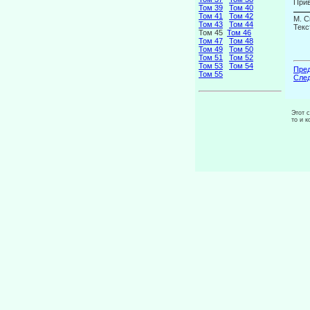
При
Том 39
Том 40
Том 41
Том 42
М. С
Том 43
Том 44
Текс
Том 45
Том 46
Том 47
Том 48
Том 49
Том 50
Том 51
Том 52
Том 53
Том 54
Пред
Том 55
След
Этот 
то и 