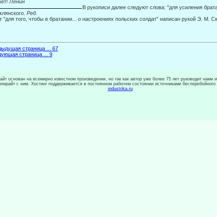
вет!
Ленин
В рукописи далее следуют слова: "для усиления брата
клянского.
Ред.
т "для того, чтобы в братании... о настроениях польских солдат" написан рукой Э. М. Ск
ыдущая страница ... 67
ующая страница ... 9
сайт основан на всемирно известном произведении, но так как автор уже более 75 лет руководит нами 
копирайт с ним. Хостинг поддерживается в постоянном рабочем состоянии источниками бесперебойного
industrika.ru
.