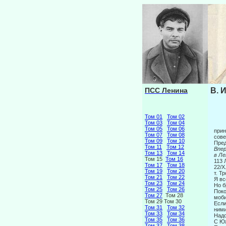
ПСС Ленина
В. 
Том 01
Том 02
Том 03
Том 04
Том 05
Том 06
прин
Том 07
Том 08
сове
Том 09
Том 10
Пре
Том 11
Том 12
Вп
Том 13
Том 14
в Ле
Том 15
Том 16
113 
Том 17
Том 18
22/Х
Том 19
Том 20
т. Т
Том 21
Том 22
Я вс
Том 23
Том 24
Но б
Том 25
Том 26
Поко
Том 27
Том 28
моби
Том 29 Том 30
Если
Том 31
Том 32
ним
Том 33
Том 34
Над
Том 35
Том 36
С Юж
Том 37
Том 38