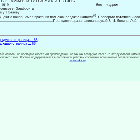
 ТЕЛЕГРАММА В. М. ГИТТИСУ и А. И. ПОТЯЕВУ
21.Х. 1919 г.
Все шифром
оенсовет Запфронта
ису, Потяеву
62
щают о начавшемся братании польских солдат с нашими
. Проверьте поточнее и со
Последняя фраза написана рукой В. И. Ленина.
Ред.
ыдущая страница ... 66
ующая страница ... 68
сайт основан на всемирно известном произведении, но так как автор уже более 75 лет руководит нами 
копирайт с ним. Хостинг поддерживается в постоянном рабочем состоянии источниками бесперебойного
industrika.ru
.