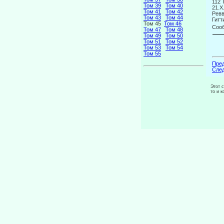
112
Том 39
Том 40
Том 41
Том 42
Ревв
Том 43
Том 44
Гитт
Том 45
Том 46
Сооб
Том 47
Том 48
Том 49
Том 50
Том 51
Том 52
Том 53
Том 54
Том 55
Пред
След
Этот 
то и 