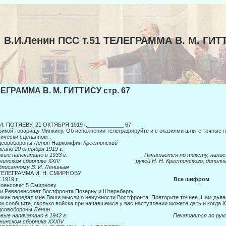
В.И.Ленин ПСС т.51 ТЕЛЕГРАММА В. M. ГИТ
ЕГРАММА В. M. ГИТТИСУ стр. 67
 И. ПОТЯЕВУ. 21 ОКТЯБРЯ 1919 г.____________ 67
икой товарищу Минкину. Об исполнении телеграфируйте и с оказиями шлите точные
ически сделанном .
дсовобороны
Ленин
Наркомфин
Крестинский
сано 20 октября 1919 г.
ервые напечатано в 1933 г. Печатается по тексту, написа
нинском сборнике
XXIV
рукой
H. H.
Крестинского, дополн
дписанному В. И. Лениным
 ТЕЛЕГРАММА И. Н. СМИРНОВУ
21. X 1919 г
Все шифром
оенсовет 5 Смирнову
и Реввоенсовет Востфронта Позерну и Штернбергу
кин передал мне Ваши мысли о ненужности Востфронта. Повторите точнее. Нам дьяв
м сообщите, сколько войска при начавшемся у вас наступлении можете дать и когда
дсовобороны
Ленин
ервые напечатано в 1942 г. Печатается по рукоп
нинском сборнике
XXXIV