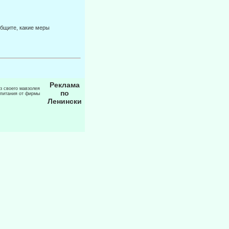
общите, какие меры
Реклама
из своего мавзолея
по
 питания от фирмы
Ленински