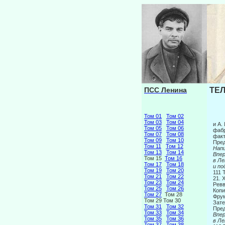
ПСС Ленина
ТЕЛ
Том 01
Том 02
Том 03
Том 04
и А.
Том 05
Том 06
фабр
Том 07
Том 08
факт
Том 09
Том 10
Пре
Том 11
Том 12
Напи
Том 13
Том 14
Вп
Том 15
Том 16
в Ле
Том 17
Том 18
и по
Том 19
Том 20
111
Том 21
Том 22
Том 23
Том 24
Ревв
Том 25
Том 26
Копи
Том 27
Том 28
Фрум
Том 29 Том 30
Зате
Том 31
Том 32
Пре
Том 33
Том 34
Вп
Том 35
Том 36
в Ле
Том 37
Том 38