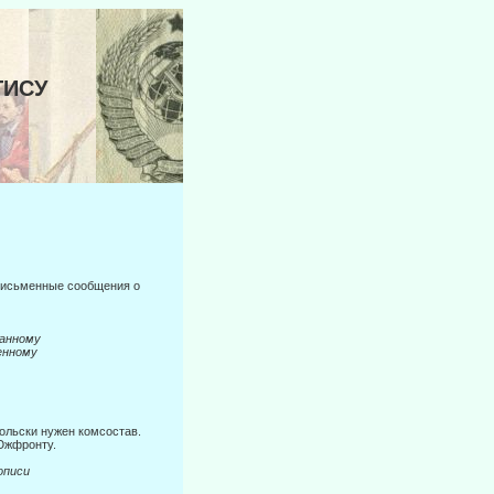
ТИСУ
 письменные сообщения о
нному
енному
ольски нужен комсостав.
 Южфронту.
иси