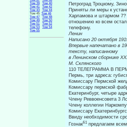
Петроград Троцкому, Зин
Том 39
Том 40
Том 41
Том 42
Приняты ли меры к устан
Том 43
Том 44
Том 45
Том 46
Харламова и штармом 7? 
Том 47
Том 48
Том 49
Том 50
отношению ко всем ос­та
Том 51
Том 52
телефону.
Том 53
Том 54
Том 55
Ленин
Написано 20 октября 1919
Впервые напеч
тексту, написанному
в Ленинском сборнике
М. Склянского
110 ТЕЛЕГРАММА В ПЕР
Пермь, три адреса: губис
Комиссару Пермской жел
Комиссару пермской фабр
Екатеринбург, четыре адр
Члену Реввоенсовета 3 Ло
Члену коллегии Наркомпу
Комиссару Екатеринбургс
Ввиду необходимости сро
61
Гознак
предлагаем всем