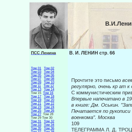
В.И.Лени
ПСС Ленина
В. И. ЛЕНИН стр. 66
Том 01
Том 02
Том 03
Том 04
Том 05
Том 06
Том 07
Том 08
Прочтите это письмо
все
Том 09
Том 10
регуляр­
но, очень кр
am
к 
Том 11
Том 12
Том 13
Том 14
С коммунистическим при
Том 15
Том 16
Том 17
Том 18
Впервые напечатано в 19
Том 19
Том 20
Том 21
Том 22
в книге: Дм. Оськин. "Зап
Том 23
Том 24
Печатается по рукописи
Том 25
Том 26
Том 27
Том 28
военкома". Москва
Том 29 Том 30
Том 31
Том 32
109
Том 33
Том 34
Том 35
Том 36
ТЕЛЕГРАММА Л. Д. ТРОЦ
Том 37
Том 38