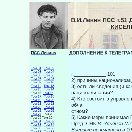
В.И.Ленин ПСС т.51
КИСЕЛЕ
ПСС Ленина
ДОПОЛНЕНИЕ К ТЕЛЕГРАММ
Том 01
Том 02
Том 03
Том 04
г.____________ 101
Том 05
Том 06
Том 07
Том 08
2) причины национализац
Том 09
Том 10
3) есть ли сведения (и к
Том 11
Том 12
Том 13
Том 14
национализации?
Том 15
Том 16
Том 17
Том 18
4) Кто состоит в управл
Том 19
Том 20
Том 21
Том 22
обла­
Том 23
Том 24
стном?
Том 25
Том 26
Том 27
Том 28
5) Какие меры принимал 
Том 29 Том 30
Том 31
Том 32
Пред. СНК
В. Ульянов (Л
Том 33
Том 34
Том 35
Том 36
Впервые н
Том 37
Том 38