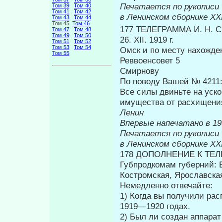
Печатается по рукописи
Том 39
Том 40
Том 41
Том 42
в Ленинском сборнике
XX
Том 43
Том 44
Том 45
Том 46
177 ТЕЛЕГРАММА И. Н.
Том 47
Том 48
Том 49
Том 50
26. XII. 1919 г.
Том 51
Том 52
Том 53
Том 54
Омск и по месту нахожде
Том 55
Реввоенсовет 5
Смирнову
По поводу Вашей № 4211: 
Все силы двиньте на уско
имущества от расхищени
Ленин
Впервые н
Печатается по рукописи
в Ленинском сборнике
XX
178 ДОПОЛНЕНИЕ К ТЕЛ
Губпродкомам губерний: 
Костромская, Ярославская
Немедленно отвечайте:
1) Когда вы получили рас
1919—1920 годах.
2) Был ли создан аппарат