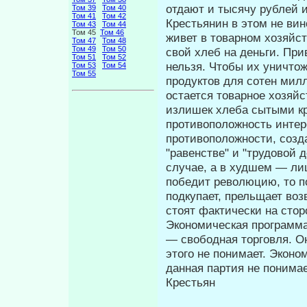
отдают и тысячу рублей и
Том 39
Том 40
Том 41
Том 42
Крестьянин в этом не вин
Том 43
Том 44
Том 45
Том 46
живет в товарном хозяйст
Том 47
Том 48
Том 49
Том 50
свой хлеб на деньги. При
Том 51
Том 52
нельзя. Чтобы их уничто
Том 53
Том 54
Том 55
продуктов для сотен милл
остается товарное хозяй
излишек хлеба сытыми кр
противоположность интере
противопо­ложности, созд
"равенстве" и "тру­довой
случае, а в худшем — ли
победит революцию, то по
подкупает, прельщает во
стоят фактически на стор
Экономическая программа
— свободная торговля. Он
этого не по­нимает. Экон
данная партия не по­нима
Крестьян