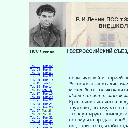
В.И.Ленин ПСС т
ВНЕШКОЛ
ПСС Ленина
I ВСЕРОССИЙСКИЙ СЪЕЗ
Том 01
Том 02
Том 03
Том 04
Том 05
Том 06
Том 07
Том 08
политической историей лю
Том 09
Том 10
Экономика капиталистиче
Том 11
Том 12
Том 13
Том 14
может быть только капита
Том 15
Том 16
Том 17
Том 18
Иных сил нет в экономи
Том 19
Том 20
Том 21
Том 22
Крестьянин является пол
Том 23
Том 24
труженик, по­тому что по
Том 25
Том 26
Том 27
Том 28
эксплуатируют помещики, 
Том 29 Том 30
Том 31
Том 32
потому что продает хлеб,
Том 33
Том 34
Том 35
Том 36
нет, стоит того, чтобы отд
Том 37
Том 38