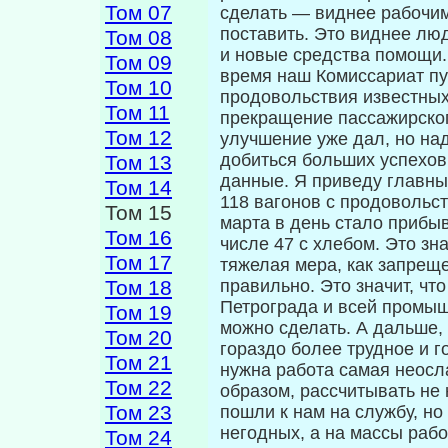
Том 07
сделать — виднее рабочим,
поставить. Это виднее лю
Том 08
и новые средства помощи.
Том 09
время наш Комиссариат пу
Том 10
продовольствия известных
Том 11
прекращение пассажирског
Том 12
улучшение уже дал, но над
добиться больших успехов
Том 13
данные. Я приведу главны
Том 14
118 вагонов с продовольст
Том 15
марта в день стало прибыв
Том 16
числе 47 с хлебом. Это зна
Том 17
тяжелая мера, как запрещ
Том 18
правильно. Это значит, ч
Петрограда и всей промышл
Том 19
можно сделать. А дальше, 
Том 20
гораздо более трудное и г
Том 21
нужна работа самая неосл
Том 22
образом, рассчитывать не 
Том 23
пошли к нам на службу, но
негодных, а на массы рабо
Том 24