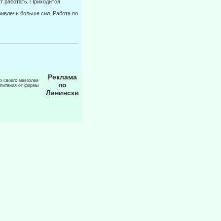
т работать. Приходится
ривлечь больше сил. Работа по
Реклама
из своего мавзолея
по
 питания от фирмы
Ленински