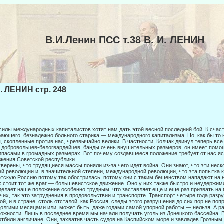
В.И.Ленин ПСС т.38 В. И. ЛЕНИН
И. ЛЕНИН стр. 248
силы международных капиталистов хотят нам дать этой весной последний бой. К счас
ающего, безнадежно больного старика — меж­дународного капитализма. Но, как бы то 
, скопленные против нас, чрезвычайно велики. В частности, Колчак двинул теперь все
 добровольцев-белогвардейцев, банды очень внушительных размеров, он имеет помо
ипасами в громадных размерах. Вот почему создавшееся положение требует от нас яс
жения Советской республики.
верены, что трудящиеся массы поняли из-за чего идет война. Они знают, что эти нес
й революции и, в значительной степени, международной революции, что эта попытка 
тскую Россию потому так обострилась, потому они с таким бешенством нападают на на
х стоит тот же враг — большевистское движение. Оно у них также быстро и неудержимо
делает наше положение особенно трудным, что заставляет еще и еще раз при­звать н
чих, так это затруднения в продовольствии и транспорте. Транспорт четыре года раз
ой, и в стра­не, столь отсталой, как Россия, следы этого разрушения до сих пор не по
долгими месяцами или, может быть, даже годами самой упор­ной работы — нельзя. А ра
ожности. Лишь в последнее вре­мя мы начали получать уголь из Донецкого бассейна. В
отбили англичане. Они, захватив часть судов на Каспийском море и завладев Грозны