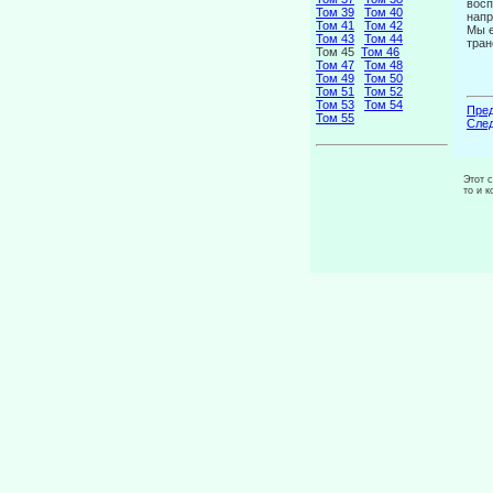
восп
Том 39
Том 40
напр
Том 41
Том 42
Мы е
Том 43
Том 44
тран
Том 45
Том 46
Том 47
Том 48
Том 49
Том 50
Том 51
Том 52
Том 53
Том 54
Пред
Том 55
След
Этот 
то и 