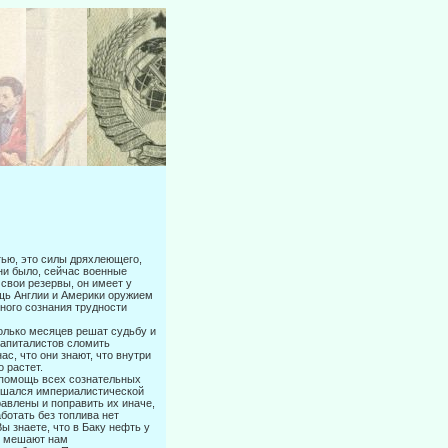
тью, это силы дряхлеющего,
ни было, сейчас военные
 свои резервы, он имеет у
щь Англии и Америки оружием
ного сознания трудности
колько месяцев решат судьбу и
капиталистов сломить
с, что они знают, что внутри
 растет.
а помощь всех сознательных
рушался империалистической
правлены и поправить их иначе,
ботать без топлива нет
ы знаете, что в Баку нефть у
м, мешают нам