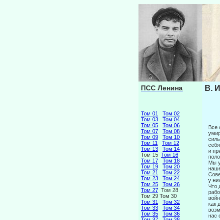
ПСС Ленина
В. 
Том 01
Том 02
Том 03
Том 04
Том 05
Том 06
Все 
Том 07
Том 08
умир
Том 09
Том 10
силы
Том 11
Том 12
себя
Том 13
Том 14
и пр
Том 15
Том 16
поло
Том 17
Том 18
Мы у
Том 19
Том 20
наше
Том 21
Том 22
Сове
Том 23
Том 24
у ни
Том 25
Том 26
Что 
Том 27
Том 28
рабо
Том 29 Том 30
войн
Том 31
Том 32
как 
Том 33
Том 34
возм
Том 35
Том 36
нас 
Том 37
Том 38