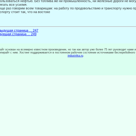
ользоваться нефтью. Без топлива же ни промышленность, ни желез­ные дороги не могу
ягать все усилия.
ще раз говорим всем товарищам: на работу по продовольствию и транспорту нужно п
спорту стоит так, что на востоке
ыдущая страница ... 247
ующая страница ... 249
сайт основан на всемирно известном произведении, но так как автор уже более 75 лет руководит нами 
копирайт с ним. Хостинг поддерживается в постоянном рабочем состоянии источниками бесперебойного
industrika.ru
.