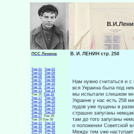
В.И.Лени
ПСС Ленина
В. И. ЛЕНИН стр. 250
Том 01
Том 02
Том 03
Том 04
Том 05
Том 06
Том 07
Том 08
Нам нужно считаться и с 
Том 09
Том 10
вся Украина была под не
Том 11
Том 12
Том 13
Том 14
мы испытали слишком мн
Том 15
Том 16
Том 17
Том 18
Украине у нас есть 258 м
Том 19
Том 20
Том 21
Том 22
пудов уже пущены в развер
Том 23
Том 24
страшно запуганы немцам
Том 25
Том 26
Том 27
Том 28
там до того запуганы немц
Том 29 Том 30
Том 31
Том 32
о положении Советской вл
Том 33
Том 34
Том 35
Том 36
Между тем уже наступает 
Том 37
Том 38