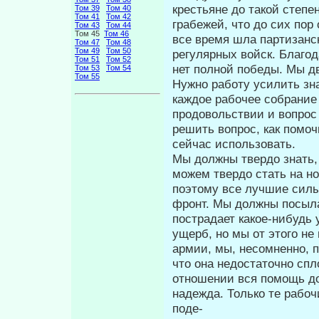
крестьяне до такой степе
Том 39
Том 40
Том 41
Том 42
грабежей, что до сих пор
Том 43
Том 44
Том 45
Том 46
все время шла партизанск
Том 47
Том 48
Том 49
Том 50
регулярных войск. Благод
Том 51
Том 52
нет полной победы. Мы дв
Том 53
Том 54
Том 55
Нужно работу усилить зна
каждое рабочее собрание 
продовольствии и вопрос
решить вопрос, как помоч
сейчас использовать.
Мы должны твердо знать,
можем твердо стать на н
поэтому все лучшие силы
фронт. Мы должны посыла
пострадает какое-нибудь 
ущерб, но мы от этого не 
армии, мы, несомненно, п
что она недостаточно спл
отношении вся помощь до
надежда. Только те рабоч
поде-