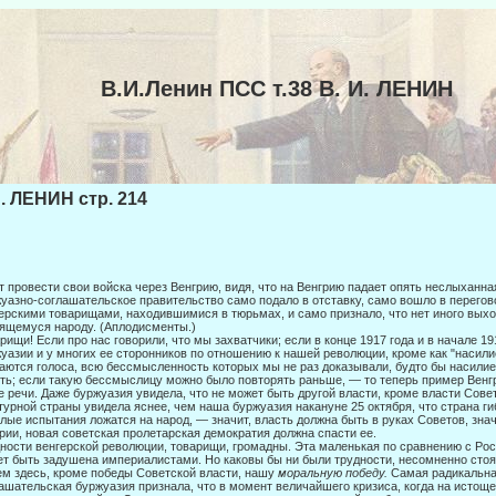
В.И.Ленин ПСС т.38 В. И. ЛЕНИН
И. ЛЕНИН стр. 214
т провести свои войска через Венгрию, видя, что на Венгрию падает опять неслы­ханн
уазно-соглашательское правительство само пода­ло в отставку, само вошло в перего
ерскими товарищами, находившимися в тюрьмах, и само признало, что нет иного выхо
ящемуся народу. (Аплодисменты.)
рищи! Если про нас говорили, что мы захватчики; если в конце 1917 года и в начале 19
уазии и у многих ее сторонников по от­ношению к нашей революции, кроме как "насилие"
а­ются голоса, всю бессмысленность которых мы не раз доказывали, будто бы насил
ть; если такую бессмыслицу можно было повторять раньше, — то теперь пример Венг
е речи. Даже буржуа­зия увидела, что не может быть другой власти, кроме власти Сове
турной страны увидела яснее, чем наша буржуазия накануне 25 октября, что страна гиб
лые испытания ложатся на народ, — значит, власть должна быть в руках Советов, знач
рии, новая советская пролетарская демократия должна спасти ее.
ности венгерской революции, товарищи, громадны. Эта маленькая по сравне­нию с Рос
т быть задушена империалистами. Но каковы бы ни были трудности, несомненно сто
м здесь, кроме победы Советской власти, нашу
моральную победу.
Самая радикальна
ашательская буржуазия признала, что в момент величайшего кризиса, когда на истощ