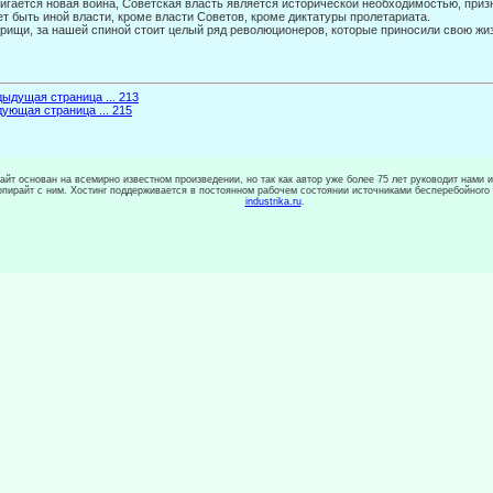
игается новая война, Советская власть является исторической необходимостью, призна
т быть иной власти, кроме власти Советов, кроме диктатуры пролетариата.
рищи, за нашей спиной стоит целый ряд революционеров, которые приносили свою жи
ыдущая страница ... 213
ующая страница ... 215
сайт основан на всемирно известном произведении, но так как автор уже более 75 лет руководит нами 
копирайт с ним. Хостинг поддерживается в постоянном рабочем состоянии источниками бесперебойного
industrika.ru
.