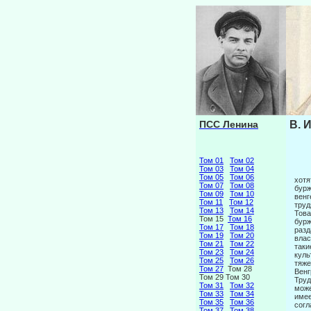
ПСС Ленина
В. 
Том 01
Том 02
Том 03
Том 04
Том 05
Том 06
хотя
Том 07
Том 08
бурж
Том 09
Том 10
венг
Том 11
Том 12
труд
Том 13
Том 14
Това
Том 15
Том 16
бурж
Том 17
Том 18
разд
Том 19
Том 20
влас
Том 21
Том 22
таки
Том 23
Том 24
куль
Том 25
Том 26
тяже
Том 27
Том 28
Венг
Том 29 Том 30
Труд
Том 31
Том 32
може
Том 33
Том 34
имее
Том 35
Том 36
согл
Том 37
Том 38