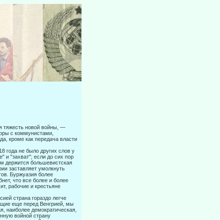
ая тяжесть новой войны, —
воры с коммунистами,
да, кроме как передача власти
18 года не было других слов у
 и "захват"; если до сих пор
ием держится большевистская
рии заставляет умолкнуть
тов. Буржуазия более
нет, что все более и более
ит, рабочие и крестьяне
сией страна гораздо легче
ящие еще перед Венгрией, мы
я, наиболее демократическая,
енную войной страну