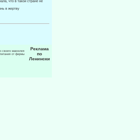
ла, что в такой стране не
знь в жертву
Реклама
из своего мавзолея
по
 питания от фирмы
Ленински