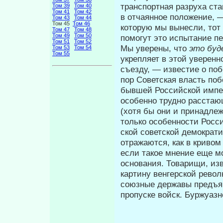
транспортная разруха ст
Том 39
Том 40
Том 41
Том 42
в отчаянное положение, 
Том 43
Том 44
Том 45
Том 46
которую мы вынесли, тот
Том 47
Том 48
Том 49
Том 50
помогут это испытание пе
Том 51
Том 52
Мы уверены, что
это буд
Том 53
Том 54
Том 55
укрепляет в этой уверенн
съезду, — известие о по
пор Советская власть поб
бывшей Российской импер
особенно трудно расстаю
(хотя бы они и принадлеж
только особенности Росс
ской советской демократи
отража­ются, как в криво
если такое мнение еще мо
основания. Товарищи, изв
картину венгерской рево
союзные державы предъяв
пропуске войск. Буржуазн