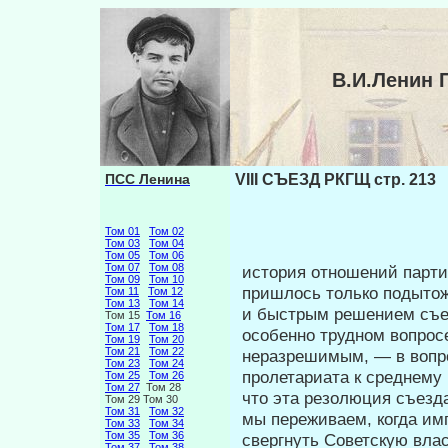
В.И.Ленин 
ПСС Ленина
VIII СЪЕЗД РКГЩ стр. 213
Том 01
Том 02
Том 03
Том 04
Том 05
Том 06
Том 07
Том 08
история отношений парти
Том 09
Том 10
пришлось только подытож
Том 11
Том 12
Том 13
Том 14
и быстрым решением съе
Том 15
Том 16
Том 17
Том 18
особенно трудном вопросе
Том 19
Том 20
Том 21
Том 22
неразрешимым, — в вопро
Том 23
Том 24
пролетариата к среднему
Том 25
Том 26
Том 27
Том 28
что эта резолюция съезда
Том 29 Том 30
Том 31
Том 32
мы переживаем, когда и
Том 33
Том 34
Том 35
Том 36
свергнуть Советскую влас
Том 37
Том 38