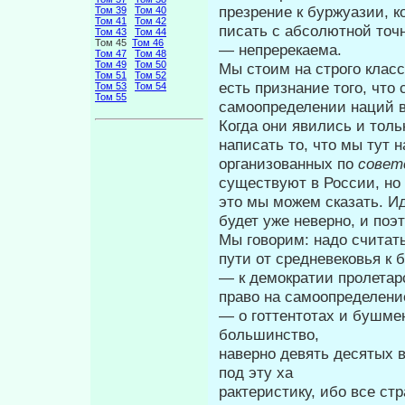
презрение к буржуазии, к
Том 39
Том 40
Том 41
Том 42
писать с абсолютной точн
Том 43
Том 44
Том 45
Том 46
— непререкаема.
Том 47
Том 48
Том 49
Том 50
Мы стоим на строго класс
Том 51
Том 52
есть признание того, что
Том 53
Том 54
Том 55
самоопределе­нии наций 
Когда они явились и толь
написать то, что мы тут 
организованных по
совет
существуют в России, но
это мы можем сказать. И
будет уже неверно, и поэ
Мы говорим: надо считать
пути от средневековья к
— к демократии пролетар
право на самоопределени
— о готтентотах и бушмен
большинство,
наверно девять десятых 
под эту ха­
рактеристику, ибо все ст