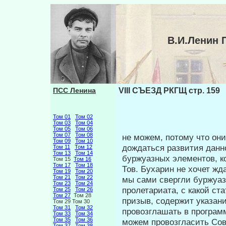
В.И.Ленин 
ПСС Ленина
VIII СЪЕЗД РКГЩ стр. 159
Том 01
Том 02
Том 03
Том 04
Том 05
Том 06
Том 07
Том 08
не можем, потому что они
Том 09
Том 10
дождаться развития данн
Том 11
Том 12
Том 13
Том 14
буржуазных элементов, ко
Том 15
Том 16
Том 17
Том 18
Тов. Бухарин не хочет жда
Том 19
Том 20
Том 21
Том 22
мы сами свергли буржуаз
Том 23
Том 24
пролетариата, с какой ст
Том 25
Том 26
Том 27
Том 28
призыв, содержит указа­н
Том 29 Том 30
Том 31
Том 32
провозглашать в программ
Том 33
Том 34
Том 35
Том 36
можем провозгласить Сове
Том 37
Том 38