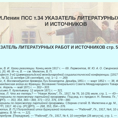
И.Ленин ПСС т.34 УКАЗАТЕЛЬ ЛИТЕРАТУРНЫ
И ИСТОЧНИКОВ
ЗАТЕЛЬ ЛИТЕРАТУРНЫХ РАБОТ И ИСТОЧНИКОВ стр. 5
н, В. И. Уроки революции.
Конец июля 1917 г. —
69. Лермонтов, М. Ю. А. О. Смирново
, 20, 46.
M
—н,
В.
—
см.
Милютин, В. П.
ифест 3-ей Циммервалъдской международной социалистической конференции.
[1917
, № 22, 11 октября (28 сентября), стр. 1—2. —
269.
с, К. Восемнадцатое брюмера Луи Бонапарта.
Декабрь 1851 г. — март 1852 г. —
38, 4
ражданская война во Франции.
Воззвание Генерального Совета Международного Товар
х. Апрель — май 1871 г. —
302—303.
исьмо Л. Кугелъману.
12 апреля 1871 г. —
321.
тов, Л. Что же теперь?
— "Новая Жизнь", Пг., 1917, № 76, 16 (29) июля, стр. 1. —
43
атериалы по пересмотру партийной программы.
Под ред. и с предисл. Н. Ленина. Пг., 
ДРП). —
353, 354, 365—369, 371—372, 376, 378—380.
ериалы по пересмотру партийной программы.
Сборник статей: В. Милютина и др. М.
П, 1917. 40 стр. (РСДРП). —
268, 353, 354—376.
ютин, В. П.] Полугодовой итог буржуазной политики.
— "Рабочий", Пг., 1917, №4, 10 
одпись: В. M—н. —
121.
требуем.
[Передовая]. — "Рабочий", Пг., 1917, № 4, 10 сентября (28 августа), стр. 1. —