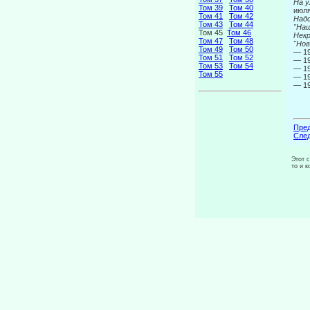
На у
Том 39
Том 40
июля
Том 41
Том 42
Надс
Том 43
Том 44
"На
Том 45
Том 46
Некр
Том 47
Том 48
"Нов
Том 49
Том 50
— 19
Том 51
Том 52
— 19
Том 53
Том 54
— 19
Том 55
— 19
— 19
Пред
След
Этот 
то и 