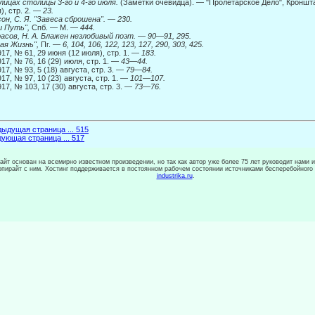
лицах столицы 3-го и 4-го июля.
(Заметки очевидца). — "Пролетарское Дело", Кронштад
), стр. 2. —
23.
он, С. Я. "Завеса сброшена".
—
230.
ш Путь",
Спб. — М. —
444.
асов, Н. А. Блажен незлобивый поэт.
—
90
—
91, 295.
ая Жизнь",
Пг.
— 6, 104, 106, 122, 123, 127, 290, 303, 425.
17, № 61, 29 июня (12 июля), стр. 1. —
183.
17, № 76, 16 (29) июля, стр. 1. —
43—44.
17, № 93, 5 (18) августа, стр. 3. —
79—84.
17, № 97, 10 (23) августа, стр. 1. —
101—107.
17, № 103, 17 (30) августа, стр. 3. —
73—76.
ыдущая страница ... 515
ующая страница ... 517
сайт основан на всемирно известном произведении, но так как автор уже более 75 лет руководит нами 
копирайт с ним. Хостинг поддерживается в постоянном рабочем состоянии источниками бесперебойного
industrika.ru
.