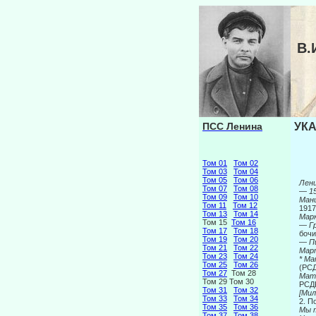
В.
ПСС Ленина
УКА
Том 01
Том 02
Том 03
Том 04
Том 05
Том 06
Лени
Том 07
Том 08
—
15
Том 09
Том 10
Ман
Том 11
Том 12
1917
Том 13
Том 14
Марк
Том 15
Том 16
—
Г
Том 17
Том 18
бочи
Том 19
Том 20
—
П
Том 21
Том 22
Мар
Том 23
Том 24
* М
Том 25
Том 26
(РС
Том 27
Том 28
Мат
Том 29 Том 30
РСДР
Том 31
Том 32
[Мил
Том 33
Том 34
2. П
Том 35
Том 36
Мы 
Том 37
Том 38