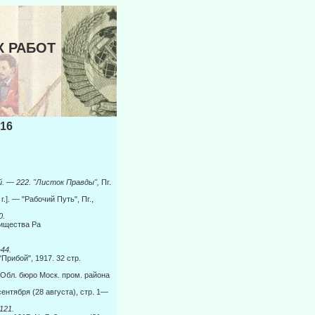
Х РАБОТ
16
й.
—
222. "Листок Правды",
Пг.
 г.]. — "Рабо­чий Путь", Пг.,
0.
ищества Ра­
—
44.
"Прибой", 1917. 32 стр.
, Обл. бюро Моск. пром. района
сентября (28 августа), стр. 1—
121.