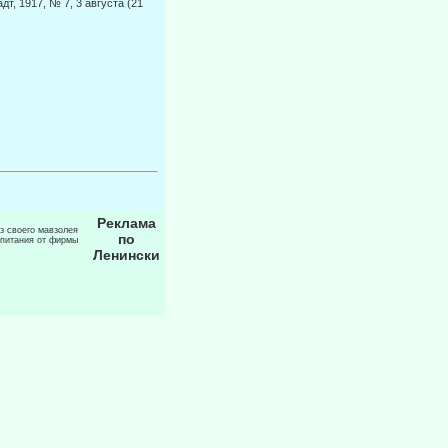
т, 1917, № 7, 3 августа (21
Реклама
из своего мавзолея
по
 питания от фирмы
Ленински