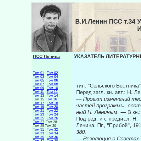
В.И.Ленин ПСС т.3
ПСС Ленина
УКАЗАТЕЛЬ ЛИТЕРАТУРНЫ
Том 01
Том 02
Том 03
Том 04
Том 05
Том 06
Том 07
Том 08
тип. "Сельского Вестника",
Том 09
Том 10
Перед загл. кн. авт.: Н. Л
Том 11
Том 12
Том 13
Том 14
—
Проект изменений тео
Том 15
Том 16
Том 17
Том 18
частей программы, соста
Том 19
Том 20
Том 21
Том 22
ный Н. Лениным.
— В кн.
Том 23
Том 24
Под ред. и с предисл. Н.
Том 25
Том 26
Том 27
Том 28
Ленина. Пг., "Прибой", 1
Том 29 Том 30
Том 31
Том 32
380.
Том 33
Том 34
Том 35
Том 36
—
Резолюция о Советах 
Том 37
Том 38