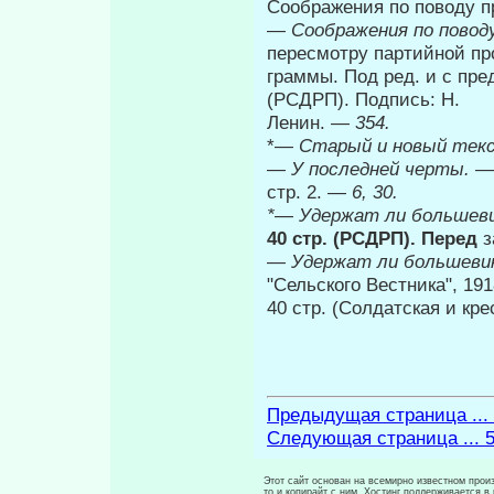
Соображения по поводу 
—
Соображения по повод
пересмотру партийной про
граммы. Под ред. и с пред
(РСДРП). Подпись: Н.
Ленин. —
354.
*—
Старый и новый тек
—
У последней черты.
—
стр. 2. —
6, 30.
*
—
Удержат ли большев
40 стр. (РСДРП). Перед
з
—
Удержат ли большеви
"Сельского Вестника", 191
40 стр. (Солдатская и кре
Предыдущая страница ...
Следующая страница ... 
Этот сайт основан на всемирно известном произ
то и копирайт с ним. Хостинг поддерживается 