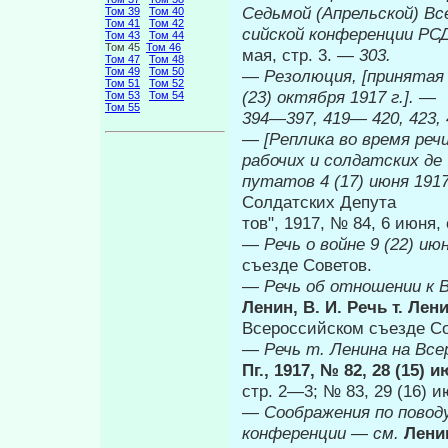
Седьмой (Апрельской) Все
Том 39
Том 40
Том 41
Том 42
сийской конференции РС
Том 43
Том 44
Том 45
Том 46
мая, стр. 3. —
303.
Том 47
Том 48
Том 49
Том 50
—
Резолюция, [принятая
Том 51
Том 52
(23) октября 1917 г.].
—
Том 53
Том 54
Том 55
394—397, 419— 420, 423, 
—
[Реплика во время реч
рабочих и солдатских де­
путатов 4 (17) июня 1917
Солдатских Депута­
тов", 1917, № 84, 6 июня,
—
Речь о войне 9 (22) ию
съезде Советов.
—
Речь об отношении к 
Ленин, В. И. Речь т. Лен
Всероссийском съезде Сов
—
Речь т. Ленина на Все
Пг., 1917, № 82, 28 (15) 
стр. 2—3; № 83, 29 (16) 
—
Соображения по повод
конференции
—
см.
Лени