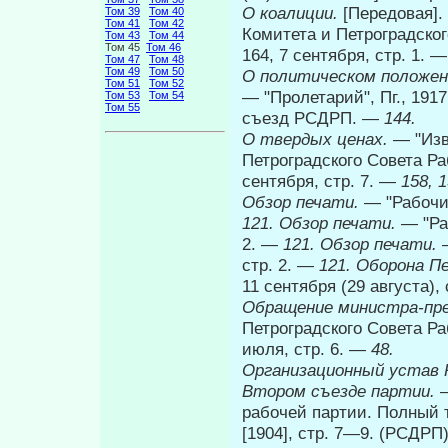
О коалиции.
[Передовая].
Том 39
Том 40
Том 41
Том 42
Комитета и Петроградског
Том 43
Том 44
Том 45
Том 46
164, 7 сентября, стр. 1. 
Том 47
Том 48
Том 49
Том 50
О политическом положен
Том 51
Том 52
— "Пролетарий", Пг., 1917,
Том 53
Том 54
Том 55
съезд РСДРП. —
144.
О твердых ценах.
— "Изв
Петроградского Совета Ра
сентября, стр. 7. —
158, 1
Обзор печати.
— "Рабочий
121. Обзор печати.
— "Ра
2. —
121. Обзор печати.
стр. 2. —
121. Оборона П
11 сентября (29 августа),
Обращение министра-пре
Петроградского Совета Ра
июля, стр. 6. —
48.
Организационный устав Р
Втором съезде партии.
рабочей партии. Полный т
[1904], стр. 7—9. (РСДРП