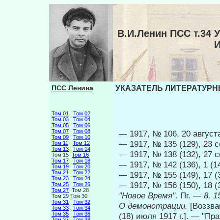
В.И.Ленин ПСС т.3
ПСС Ленина
УКАЗАТЕЛЬ ЛИТЕРАТУРНЫ
Том 01
Том 02
Том 03
Том 04
Том 05
Том 06
Том 07
Том 08
— 1917, № 106, 20 августа
Том 09
Том 10
— 1917, № 135 (129), 23 с
Том 11
Том 12
Том 13
Том 14
— 1917, № 138 (132), 27 с
Том 15
Том 16
Том 17
Том 18
— 1917, № 142 (136), 1 (1
Том 19
Том 20
Том 21
Том 22
— 1917, № 155 (149), 17 (
Том 23
Том 24
— 1917, № 156 (150), 18 (
Том 25
Том 26
Том 27
Том 28
"Новое Время",
Пг. —
8, 1
Том 29 Том 30
Том 31
Том 32
О демонстрации.
[Воззв
Том 33
Том 34
Том 35
Том 36
(18) июля 1917 г.]. — "Пра
Том 37
Том 38