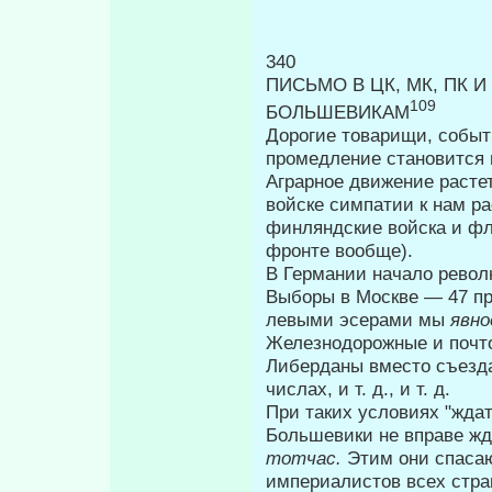
340
ПИСЬМО В ЦК, МК, ПК 
109
БОЛЬШЕВИКАМ
Дорогие товарищи, событ
промедле­ние становится
Аграрное движение растет
войске симпатии к нам ра
финляндские войска и фл
фронте вообще).
В Германии начало револ
Выборы в Москве — 47 пр
левыми эсерами мы
яв­н
Железнодорожные и почто
Либерданы вместо съезда 
числах, и т. д., и т. д.
При таких условиях "жда
Большевики не вправе жд
тотчас.
Этим они спаса
империалистов всех стран