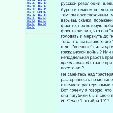
русской революции, шедш
Том 39
Том 40
Том 41
Том 42
бурно и темпом неслыханн
Том 43
Том 44
Том 45
Том 46
темпом архиспокойным, 
Том 47
Том 48
Том 49
Том 50
взрывы, скачки, поражени
Том 51
Том 52
Том 53
Том 54
фронте, про которую неб
Том 55
фронта заявил, что она "в
голодать и мерзнуть до "
того, что вы назовете его
шлет "военные" силы
про
гражданской вой­ны? Или
неподдельная работа пра
крестьянской
стране пр
восстания?
Не смейтесь над "растер
расте­рянность не меньше
отвечаете растерян­ными
Вот почему я говорю, чт
они погубили бы и свою 
Н. Ленин
1 октября 1917 г.