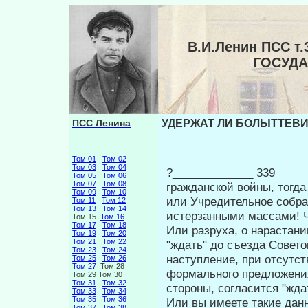
В.И.Ленин ПСС 
ГОСУД
ПСС Ленина
УДЕРЖАТ ЛИ БОЛЫТТЕВИ
Том 01
Том 02
Том 03
Том 04
?_____________ 339
Том 05
Том 06
Том 07
Том 08
гражданской войны, тогда
Том 09
Том 10
или Уч­редительное собр
Том 11
Том 12
Том 13
Том 14
истерзанными массами! Ч
Том 15
Том 16
Том 17
Том 18
Или разруха, о нарастан
Том 19
Том 20
Том 21
Том 22
"ждать" до съезда Совето
Том 23
Том 24
наступление, при отсутст
Том 25
Том 26
Том 27
Том 28
формального предложени
Том 29 Том 30
Том 31
Том 32
стороны, согласится "жд
Том 33
Том 34
Том 35
Том 36
Или вы имеете такие дан
Том 37
Том 38