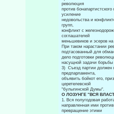
революция
против бонапартистского 
усиление
недовольства и конфликт
групп,
конфликт с железнодоро
соглашателей
меньшевиков и эсеров на 
При таком нарастании ре
подтасованный для обман
дело подготовки революц
насущной задачи борьбы 
3) Съезд партии должен 
предпарламента,
объявить бойкот его, приз
церетелевской
"булыгинской Думы".
О ЛОЗУНГЕ "ВСЯ ВЛАС
1. Вся полугодовая работ
направленная ими против
превращение этими