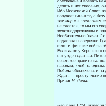
обеспечена и воевать нек
делать и нет спасения, он
Ибо Московский Совет, вз
получает ги­гантскую базу
так:
мир
мы предло­жим
з
не сдастся, то мы его све
железнодорожникам и п
Необязательно "начать" с
поддержат наверняка: 1) 
флот и финские вой­ска
и
Если даже у Керенского е
вы­нужден сдаться. Питер
советское правительство.
народам, хлеб голод­ным.
Победа обеспечена, и на 
Ждать — преступление п
Привет
Н. Ленин
Написано 1 (14) октября 