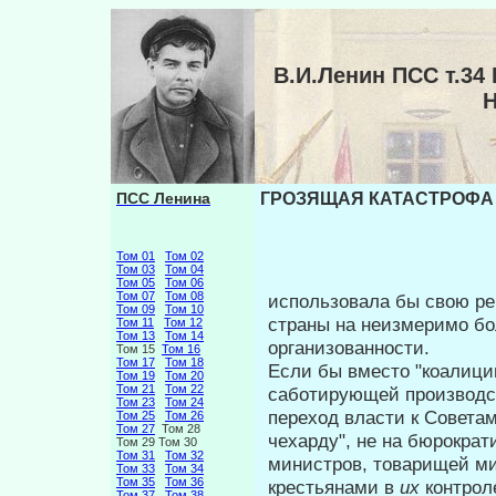
В.И.Ленин ПСС т.3
ПСС Ленина
ГРОЗЯЩАЯ КАТАСТРОФА И
Том 01
Том 02
Том 03
Том 04
Том 05
Том 06
Том 07
Том 08
использовала бы свою р
Том 09
Том 10
страны на не­измеримо б
Том 11
Том 12
Том 13
Том 14
организованности.
Том 15
Том 16
Том 17
Том 18
Если бы вместо "коалици
Том 19
Том 20
Том 21
Том 22
саботи­рующей производс
Том 23
Том 24
переход власти к Советам
Том 25
Том 26
Том 27
Том 28
чехарду", не на бюрокра­
Том 29 Том 30
Том 31
Том 32
министров, товарищей мин
Том 33
Том 34
Том 35
Том 36
крестьянами в
их
контро
Том 37
Том 38