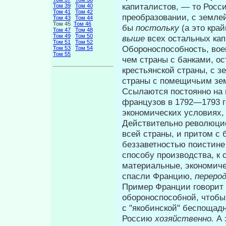
капиталистов, — то Росси
Том 39
Том 40
Том 41
Том 42
преобразовании, с землей
Том 43
Том 44
Том 45
Том 46
бы
постольку
(а это кра
Том 47
Том 48
Том 49
Том 50
выше
всех остальных кап
Том 51
Том 52
Обороноспособность, во
Том 53
Том 54
Том 55
чем страны с банками, о
крестьянской страны, с з
страны с помещичьим зе
Ссылаются постоянно на 
фран­цузов в 1792—1793 
экономических ус­ловиях,
Действительно революци
всей страны, и притом с 
беззаветностью поистине
способу производства, к
материальные, экономичес
спасли Францию,
переро
Пример Франции говорит 
обороно­способной, чтобы
с "якобинской" беспощад
Россию
хозяйственно.
А 