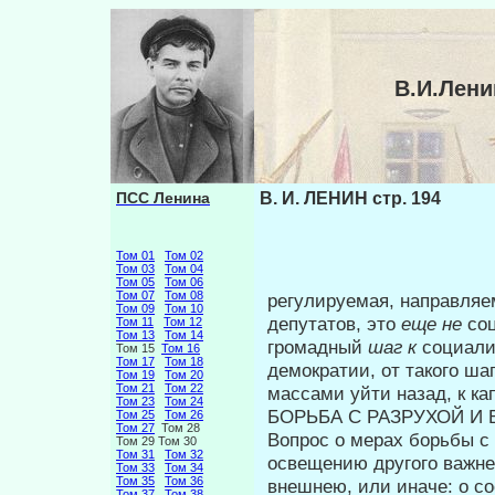
В.И.Лени
ПСС Ленина
В. И. ЛЕНИН стр. 194
Том 01
Том 02
Том 03
Том 04
Том 05
Том 06
Том 07
Том 08
регулируемая, направляе
Том 09
Том 10
депутатов, это
еще не
со
Том 11
Том 12
Том 13
Том 14
громадный
шаг к
социали
Том 15
Том 16
Том 17
Том 18
демократии, от такого ш
Том 19
Том 20
Том 21
Том 22
массами уйти назад, к ка
Том 23
Том 24
БОРЬБА С РАЗРУХОЙ И
Том 25
Том 26
Том 27
Том 28
Вопрос о мерах борьбы с
Том 29 Том 30
Том 31
Том 32
освещению другого важне
Том 33
Том 34
Том 35
Том 36
внешнею, или иначе: о с
Том 37
Том 38