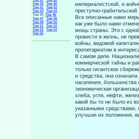
империалистской, и войн
Том 39
Том 40
Том 41
Том 42
преступно-грабительской
Том 43
Том 44
Том 45
Том 46
Все описанные нами меры
Том 47
Том 48
Том 49
Том 50
как уже было нами отмече
Том 51
Том 52
мощь страны. Это с одной
Том 53
Том 54
Том 55
провести в жизнь, не пре
войны, ведомой капиталис
пролетариатом в интерес
В самом деле. Национализ
коммерче­ской тайны и ра
только гигантское сбереж
и средства, она означал
населения, большинства ег
экономическая организац
хлеба, угля, нефти, жел
какой бы то ни было из в
указанными средствами, 
улуч­шая их положение, 