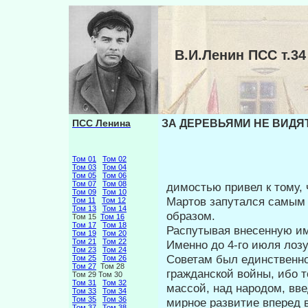
В.И.Ленин ПСС т.
ПСС Ленина
ЗА ДЕРЕВЬЯМИ НЕ ВИДЯТ 
Том 01
Том 02
Том 03
Том 04
Том 05
Том 06
Том 07
Том 08
димостью привел к тому,
Том 09
Том 10
Мартов запутался самым
Том 11
Том 12
Том 13
Том 14
образом.
Том 15
Том 16
Том 17
Том 18
Распутывая внесенную им 
Том 19
Том 20
Том 21
Том 22
Именно до 4-го июля лоз
Том 23
Том 24
Советам был единственно
Том 25
Том 26
Том 27
Том 28
гражданской вой­ны, ибо 
Том 29 Том 30
Том 31
Том 32
массой, над народом, вве
Том 33
Том 34
Том 35
Том 36
мирное развитие вперед 
Том 37
Том 38