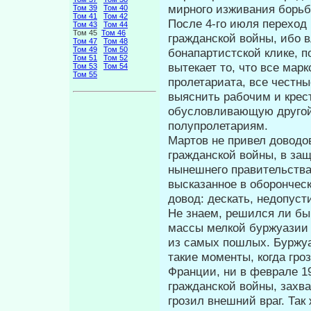
мирного изживания борьб
Том 39
Том 40
Том 41
Том 42
После 4-го июля переход
Том 43
Том 44
Том 45
Том 46
гражданской вой­ны, ибо 
Том 47
Том 48
Том 49
Том 50
бонапартистской клике, 
Том 51
Том 52
вытекает то, что все мар
Том 53
Том 54
Том 55
пролетариата, все чест
выяснить рабочим и крес
обусловливающую другой 
полупролетариям.
Мартов не привел доводо
гра­жданской войны, в за
нынешнего правительства
высказанное в оборончес
довод: дескать, недопуст
Не знаем, решился ли бы
массы мел­кой буржуазии 
из самых пошлых. Буржуа
такие моменты, когда гроз
Франции, ни в феврале 19
гражданской войны, захва
грозил внешний враг. Так