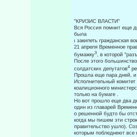
"КРИЗИС ВЛАСТИ"
Вся Россия помнит еще дн
была
ι закипеть гражданская во
21 апреля Временное пра
3
бу­мажку
, в которой "ра
После этого большинство
4
солдатских депутатов
ре
Прошла еще пара дней, и
Исполни­тельный комитет
коалиционного министерст
только на бумаге .
Но вот прошло еще два д
один из главарей Временн
о решенной будто бы отст
когда мы пишем эти строк
правительство ушло). Соз
которым побледнеют все