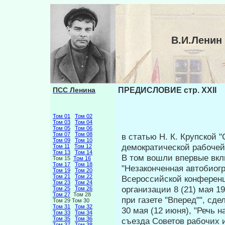
В.И.Ленин
ПСС Ленина
ПРЕДИСЛОВИЕ стр. XXII
Том 01
Том 02
Том 03
Том 04
Том 05
Том 06
Том 07
Том 08
в статью Н. К. Крупской 
Том 09
Том 10
демократической рабочей 
Том 11
Том 12
Том 13
Том 14
В том вошли впервые вк
Том 15
Том 16
Том 17
Том 18
"Незаконченная автобиогр
Том 19
Том 20
Том 21
Том 22
Всероссийской конференц
Том 23
Том 24
организации 8 (21) мая 1
Том 25
Том 26
Том 27
Том 28
при газете "Вперед"", сде
Том 29 Том 30
Том 31
Том 32
30 мая (12 июня), "Речь 
Том 33
Том 34
Том 35
Том 36
съезда Советов рабочих и
Том 37
Том 38