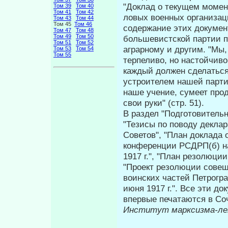
"Доклад о текущем момен
Том 39
Том 40
Том 41
Том 42
ловых военных организаци
Том 43
Том 44
Том 45
Том 46
содержа­ние этих докуме
Том 47
Том 48
Том 49
Том 50
большевистской партии п
Том 51
Том 52
аграрному и другим. "Мы
Том 53
Том 54
Том 55
терпеливо, но настойчиво
каждый должен сделаться 
устроителем нашей партии
наше уче­ние, сумеет про
свои руки" (стр. 51).
В раздел "Подготовител
"Тези­сы по поводу декла
Советов", "План док­лада 
конференции РСДРП(б) на
1917 г.", "План резолюци
"Проект резолюции совещ
воинских частей Петрогра
июня 1917 г.". Все эти д
впервые печатаются в Соч
Институт марксизма-л