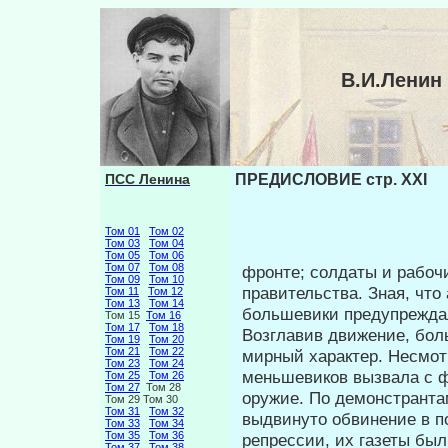
В.И.Ленин
ПСС Ленина
ПРЕДИСЛОВИЕ стр. XXI
Том 01
Том 02
Том 03
Том 04
Том 05
Том 06
Том 07
Том 08
фронте; солдаты и рабоч
Том 09
Том 10
правитель­ства. Зная, чт
Том 11
Том 12
Том 13
Том 14
большевики преду­прежда
Том 15
Том 16
Том 17
Том 18
Возглавив движение, бол
Том 19
Том 20
Том 21
Том 22
мирный характер. Несмот
Том 23
Том 24
меньшевиков вызвала с ф
Том 25
Том 26
Том 27
Том 28
оружие. По демонстранта
Том 29 Том 30
Том 31
Том 32
выдвинуто обвинение в по
Том 33
Том 34
Том 35
Том 36
репрессии, их газеты бы
Том 37
Том 38