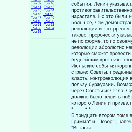
события, Ленин указывал
Том 39
Том 40
Том 41
Том 42
противоправительственно
Том 43
Том 44
Том 45
Том 46
нарастала. Но это были н
Том 47
Том 48
Том 49
Том 50
большее, чем демонстрац
Том 51
Том 52
революции и контрреволю
Том 53
Том 54
Том 55
таково, пророчески указы
не по форме, то по свое
революции абсолютно не
которые сможет провести
беднейшим крестьянство
Июльские события корен
стране: Советы, преданн
власть, контррево­люция 
пользу буржуазии. Возмо
через Советы исчезла. С
должно было решить побед
которого Ленин и призва
* * *
В тридцать втором томе в
Грим­ма" и "Позор!", напе
"Вставка