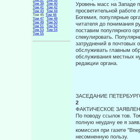
Уровень масс на Западе 
Том 39
Том 40
Том 41
Том 42
просветительной работе л
Том 43
Том 44
Том 45
Том 46
Богемия, популярные орга
Том 47
Том 48
Том 49
Том 50
читателя до понимания р
Том 51
Том 52
поставим популярного орг
Том 53
Том 54
Том 55
спекулировать. Популярн
затруднений в почтовых о
обслуживать глав­ным об
обслуживания местных н
редакции органа.
ЗАСЕДАНИЕ ПЕТЕРБУРГС
2
ФАКТИЧЕСКОЕ ЗАЯВЛЕН
По поводу ссылок тов. То
пол­ную неудачу ее я зая
комиссия при газете "Впе
несомненную пользу.