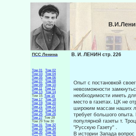
В.И.Лени
ПСС Ленина
В. И. ЛЕНИН стр. 226
Том 01
Том 02
Том 03
Том 04
Том 05
Том 06
Том 07
Том 08
Опыт с постановкой своег
Том 09
Том 10
невозможности замкнутьс
Том 11
Том 12
Том 13
Том 14
необходимости иметь для
Том 15
Том 16
Том 17
Том 18
место в газетах. ЦК не о
Том 19
Том 20
Том 21
Том 22
широким массам наших ло
Том 23
Том 24
требует большого опыта. 
Том 25
Том 26
Том 27
Том 28
популярной газеты т. Тро
Том 29 Том 30
Том 31
Том 32
"Русскую Газету" .
Том 33
Том 34
Том 35
Том 36
В истории Запада вопрос о
Том 37
Том 38