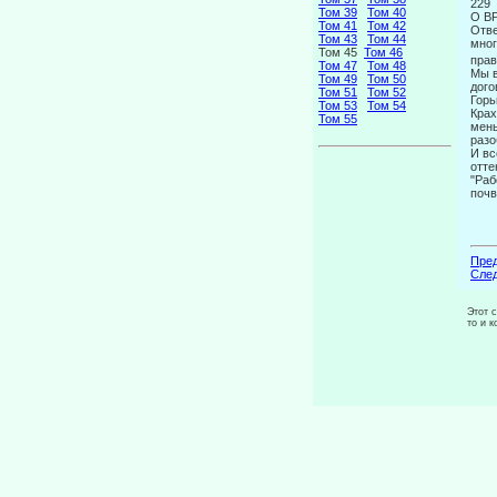
229
Том 39
Том 40
О В
Том 41
Том 42
Отве
Том 43
Том 44
мног
Том 45
Том 46
прав
Том 47
Том 48
Мы в
Том 49
Том 50
дого
Том 51
Том 52
Горь
Том 53
Том 54
Крах
Том 55
мень
разо
И вс
отте
"Раб
почв
Пред
След
Этот 
то и 