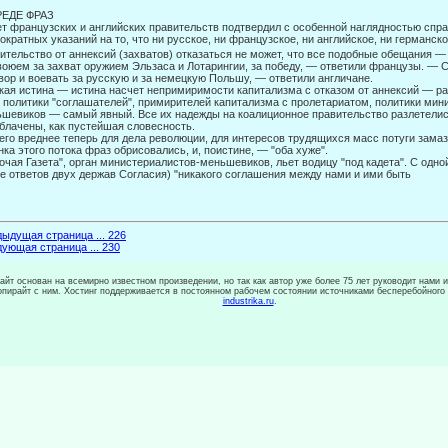
РЕДЕ ФРАЗ
т французских и английских правительств подтвердил с особенной наглядно­стью спр
ократных указаний на то, что ни русское, ни француз­ское, ни английское, ни германск
ительство от аннексий (за­хватов) отказаться не может, что все подобные обещания 
оюем за захват оружием Эльзаса и Лотарингии, за победу, — ответили францу­зы. — 
вор и воевать за русскую и за немецкую Польшу, — ответили англичане.
кая истина — истина насчет непримиримости капитализма с отказом от аннек­сий — ра
 политики "соглашателей", примирителей капи­тализма с пролетариатом, политики мин
шевиков — самый явный. Все их надежды на коалиционное правительство разлетелись
блачены, как пустейшая словесность.
его вреднее теперь для дела революции, для интересов трудящихся масс потуги зама
нка этого потока фраз обрисовались, и, поистине, — "оба хуже".
очая Газета", орган министериалистов-меньшевиков, льет водицу "под кадета". С одной
е ответов двух держав Согласия) "никакого соглашения между нами и ими быть
ыдущая страница ... 226
ующая страница ... 230
сайт основан на всемирно известном произведении, но так как автор уже более 75 лет руководит нами 
копирайт с ним. Хостинг поддерживается в постоянном рабочем состоянии источниками бесперебойного
industrika.ru
.