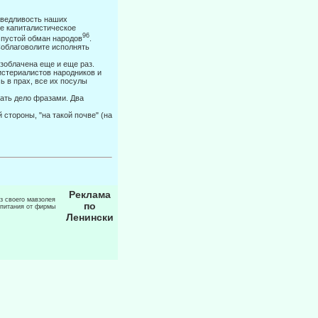
аведливость наших
ое капиталистическое
96
— пустой обман народов
.
Соблаговолите исполнять
зоблачена еще и еще раз.
истериалистов народников и
 в прах, все их посулы
зать дело фразами. Два
 стороны, "на такой почве" (на
Реклама
из своего мавзолея
по
 питания от фирмы
Ленински