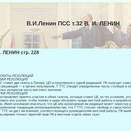
В.И.Ленин ПСС т.32 В. И. ЛЕНИН
И. ЛЕНИН стр. 228
РОЕКТЫ РЕЗОЛЮЦИЙ
ВАЯ РЕЗОЛЮЦИЯ
C ставит две газеты в Питере: ЦО и популярную с одной редакцией. ПК получает сове
 решающий — в органе популярном. Τ TTC отводит определенное число столбцов в об
ных интересов чис­то местного значения.
РАЯ РЕЗОЛЮЦИЯ
остановляет принять участие в обеих газетах, которые ставит ЦК, на тех усло­виях, ко
ожить все усилия, чтобы полнее и шире обслужить нужды местной работы и разработ
ю. Имея основа­ния опасаться, что ЦК или назначаемая им редакция может чересчур 
шевизмом товарищам-интернационалистам, что Τ TTC стеснит свободу и самостояте
Τ TTC не даст им влияния, соответствующего руководителям местной работы, ПК выб
улировки точных га­рантий прав ПК в местном отделе обеих газет.