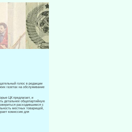
щательный голос в редакции
еих газетах на обслуживание
торые ЦК предлагает, и
ать детальнее общепартийную
довериться расхо­дившимся с
льность местных товарищей,
ирает комиссию для