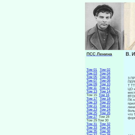
ПСС Ленина
В. 
Том 01
Том 02
Том 03
Том 04
Том 05
Том 06
3 П
Том 07
Том 08
ПЕР
Том 09
Том 10
Τ TT
Том 11
Том 12
ЦО и
Том 13
Том 14
мест
Том 15
Том 16
ВТО
Том 17
Том 18
ПК п
Том 19
Том 20
прил
Том 21
Том 22
лини
Том 23
Том 24
боль
Том 25
Том 26
что 
Том 27
Том 28
форм
Том 29 Том 30
Том 31
Том 32
Том 33
Том 34
Том 35
Том 36
Том 37
Том 38