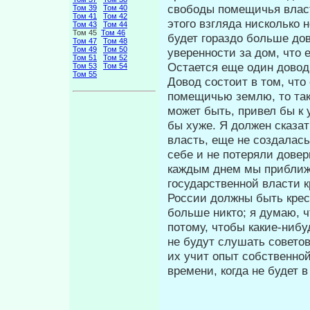
сво­боды помещичья власт
Том 39
Том 40
Том 41
Том 42
этого взгляда нисколько н
Том 43
Том 44
Том 45
Том 46
будет гораздо больше до­
Том 47
Том 48
Том 49
Том 50
уверенности за дом, что 
Том 51
Том 52
Остается еще один довод
Том 53
Том 54
Том 55
Довод состоит в том, что
помещичью землю, то та­
может быть, привел бы к
бы хуже. Я должен сказат
власть, еще не создалась
себе и не потеряли довер
каждым днем мы приближа
государственной власти к
России должны быть крес
больше никто; я думаю, ч
потому, чтобы какие-ниб
не будут слушать советов
их учит опыт собственно
времени, когда не будет в