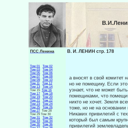
В.И.Лени
ПСС Ленина
В. И. ЛЕНИН стр. 178
Том 01
Том 02
Том 03
Том 04
Том 05
Том 06
Том 07
Том 08
а вносят в свой комитет 
Том 09
Том 10
но не помещику. Если это
Том 11
Том 12
Том 13
Том 14
узнает, что не мо­жет бы
Том 15
Том 16
Том 17
Том 18
помещиками, что помещик
Том 19
Том 20
Том 21
Том 22
никто не хочет. Земля в
Том 23
Том 24
тоже, но не на основании
Том 25
Том 26
Том 27
Том 28
Никаких привилегий с тех 
Том 29 Том 30
Том 31
Том 32
который был самым крупн
Том 33
Том 34
Том 35
Том 36
привилегий землевладел
Том 37
Том 38