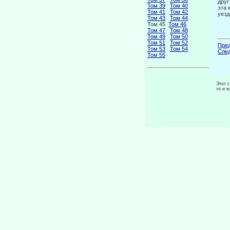
друг
Том 39
Том 40
эта 
Том 41
Том 42
уезд
Том 43
Том 44
Том 45
Том 46
Том 47
Том 48
Том 49
Том 50
Том 51
Том 52
Пред
Том 53
Том 54
След
Том 55
Этот 
то и 