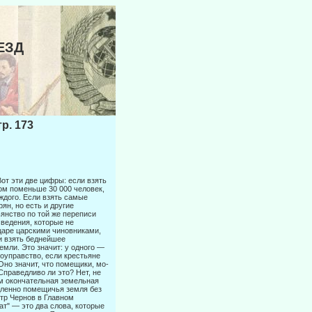
ЕЗД
. 173
от эти две цифры: если взять
лом поменьше 30 000 человек,
ждого. Если взять самые
ян, но есть и другие
ьянство по той же переписи
ведения, ко­торые не
 царе царскими чиновниками,
и взять беднейшее
мли. Это зна­чит: у одного —
моуправство, если крестьяне
Оно значит, что помещики, мо­
Справедливо ли это? Нет, не
ом окончательная земельная
дленно поме­щичья земля без
стр Чернов в Главном
ат" — это два слова, которые