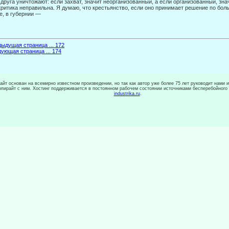
 друга уничтожают: если захват, значит неорганизованный, а если организованный, зна­
критика неправильна. Я думаю, что крестьянство, если оно принимает решение по боль
е, в губернии —
ыдущая страница ... 172
ующая страница ... 174
сайт основан на всемирно известном произведении, но так как автор уже более 75 лет руководит нами 
копирайт с ним. Хостинг поддерживается в постоянном рабочем состоянии источниками бесперебойного
industrika.ru
.