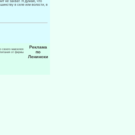
чит не захват. Я думаю, что
шинству в селе или волости, в
Реклама
из своего мавзолея
по
 питания от фирмы
Ленински