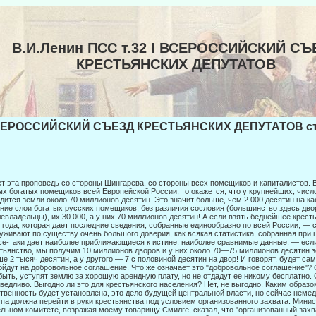
В.И.Ленин ПСС т.32 I ВСЕРОССИЙСКИЙ СЪ
КРЕСТЬЯНСКИХ ДЕПУТАТОВ
СЕРОССИЙСКИЙ СЪЕЗД КРЕСТЬЯНСКИХ ДЕПУТАТОВ стр
т эта проповедь со стороны Шингарева, со стороны всех помещиков и капитали­стов. В
х богатых помещиков всей Европейской Рос­сии, то окажется, что у крупнейших, чис
дится земли около 70 миллионов десятин. Это значит больше, чем 2 000 десятин на ка
ние слои богатых русских помещиков, без различия сословия (боль­шинство здесь двор
евладельцы), их 30 000, а у них 70 миллио­нов десятин! А если взять беднейшее крест
 года, кото­рая дает последние сведения, собранные единообразно по всей России, — с
уживают по существу очень большого доверия, как всякая статистика, со­бранная при
се-таки дает наиболее приближающиеся к истине, наиболее сравнимые данные, — есл
тьянство, мы по­лучим 10 миллионов дворов и у них около 70—75 миллионов десятин зе
е 2 тысяч десятин, а у другого — 7 с половиной десятин на двор! И говорят, будет са
ойдут на добровольное соглаше­ние. Что же означает это "добровольное соглашение"? 
быть, уступят землю за хорошую арендную плату, но не отдадут ее никому бес­платно. 
ведливо. Выгодно ли это для крестьянского населения? Нет, не выгодно. Каким образ
твенность будет установлена, это дело будущей центральной власти, но сейчас неме
па должна перейти в руки крестьянства под условием организо­ванного захвата. Мини
льном комитете, возражая моему то­варищу Смилге, сказал, что "организованный захв