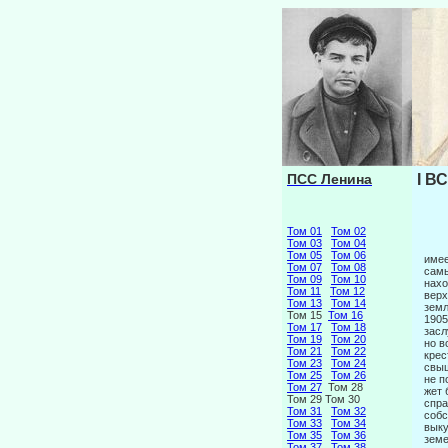
ПСС Ленина
I В
Том 01
Том 02
Том 03
Том 04
Том 05
Том 06
имее
Том 07
Том 08
самы
Том 09
Том 10
нахо
Том 11
Том 12
верх
Том 13
Том 14
земл
Том 15
Том 16
1905
Том 17
Том 18
засл
Том 19
Том 20
но в
Том 21
Том 22
крес
Том 23
Том 24
свыш
Том 25
Том 26
не п
Том 27
Том 28
жет 
Том 29 Том 30
спра
Том 31
Том 32
собс
Том 33
Том 34
выку
Том 35
Том 36
земе
Том 37
Том 38