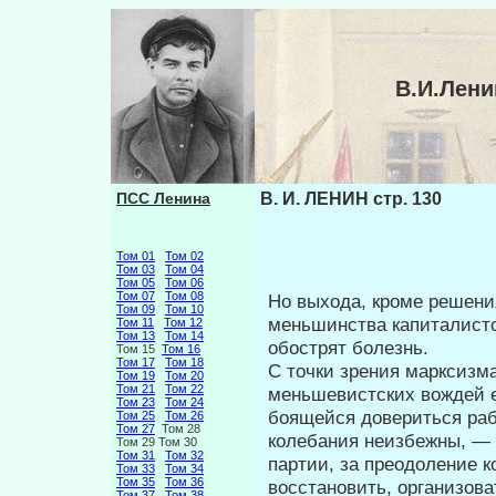
В.И.Лени
ПСС Ленина
В. И. ЛЕНИН стр. 130
Том 01
Том 02
Том 03
Том 04
Том 05
Том 06
Том 07
Том 08
Но выхода, кроме решени
Том 09
Том 10
меньшинства капиталист
Том 11
Том 12
Том 13
Том 14
обострят болезнь.
Том 15
Том 16
Том 17
Том 18
С точки зрения марксизма
Том 19
Том 20
Том 21
Том 22
меньшевистских вождей е
Том 23
Том 24
боящейся довериться раб
Том 25
Том 26
Том 27
Том 28
колебания неизбежны, — к
Том 29 Том 30
Том 31
Том 32
партии, за преодоление к
Том 33
Том 34
Том 35
Том 36
восстановить, организова
Том 37
Том 38