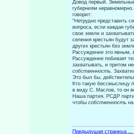
Довод первый. Земельные
губерниям неравномерно.
говорит:
"Нетрудно представить с
вопроса, если каждая губ
свои земли и захватывать
селения крестьян будут 
других крестьян без земл
Рассуждение это явным, 
Рассуждение по­бивает те
захватывать, и притом не
собственность.
Захвати
Это был бы, действитель
Кто такую бессмыслицу пр
в виду С. Маслов, то он
Наша партия, РСДР парти
чтобы
собственность
на
Предыдущая страница ...