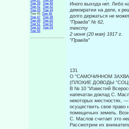
Иного выхода нет. Либо н
Том 39
Том 40
Том 41
Том 42
демокра­тии на деле, к 
Том 43
Том 44
Том 45
Том 46
долго держаться не может
Том 47
Том 48
Том 49
Том 50
"Правда" 
Том 51
Том 52
тексту
Том 53
Том 54
Том 55
2 июня (20
"Правда"
131
О "САМОЧИННОМ ЗАХВА
(ПЛОХИЕ ДОВОДЫ "СО
В № 10 "Известий Всеросс
на­печатан доклад С. Мас
некоторых ме­стностях, —
осуществить свое право 
помещичьих земель. Возни
С. Маслов считает это н
Рассмотрим их внимател