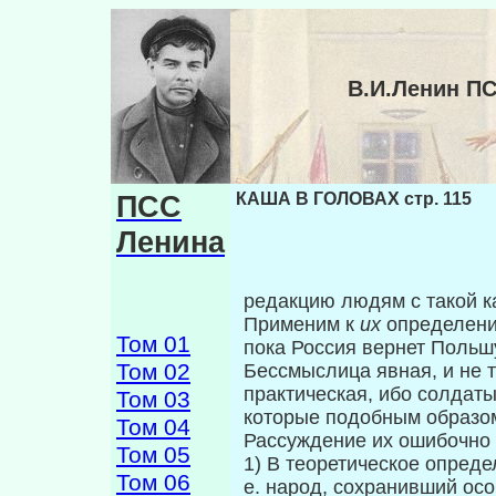
В.И.Ленин П
ПСС
КАША В ГОЛОВАХ стр. 115
Ленина
редакцию людям с такой к
Применим к
их
определен
Том 01
пока Россия вернет Польш
Том 02
Бессмыслица явная, и не т
практическая, ибо солдаты
Том 03
которые подобным образо
Том 04
Рассуждение их ошибочно 
Том 05
1) В теоретическое опреде
Том 06
е. на­род, сохранивший ос