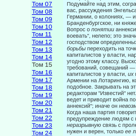
Том 07
Подумайте над этим, согр
вас, рассуждения Энгельса
Том 08
Германии, о колониях, — и
Том 09
Бранденбургское, ни княже
Том 10
Вопрос о
понятии
аннекси
Том 11
воевать", нелепо; это зна
Том 12
господством оп­ределенных
борьбы
переходить на точ
Том 13
капиталистов у власти, нар
Том 14
угодно этому классу. Выск
Том 15
требований, совещаний — 
Том 16
капиталистов у власти,
их
Том 17
Армении на Лотарингию, к
Том 18
подобное. Закры­вать на э
редакторам "Известий" нет.
Том 19
ведет и приводит война п
Том 20
аннексий"; иначе он
невоз
Том 21
Когда наша партия говорит:
Том 22
преду­преждение людям с к
Том 23
неразрывную
связь с прол
нужен и верен, только
ее
л
Том 24