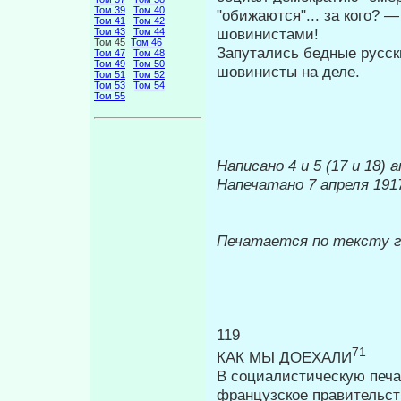
Том 39
Том 40
"обижают­ся"... за кого? 
Том 41
Том 42
шовинистами!
Том 43
Том 44
Том 45
Том 46
Запутались бедные русск
Том 47
Том 48
Том 49
Том 50
шовинисты на деле.
Том 51
Том 52
Том 53
Том 54
Том 55
Написано 4 и 5 (17 и 18) а
Напечатано 7 апреля 1917
Печатается по тексту 
119
71
КАК МЫ ДОЕХАЛИ
В социалистическую печат
французское правительст