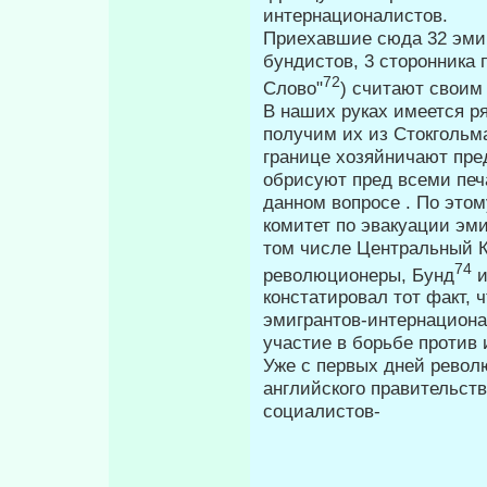
интернационалистов.
Приехавшие сюда 32 эмиг
бунди­стов, 3 сторонника
72
Слово"
) считают своим
В наших руках имеется ря
получим их из Стокгольма
границе хозяйничают пред
обрисуют пред всеми печ
данном вопросе . По это
комитет по эвакуации эми
том числе Центральный К
74
революционеры, Бунд
и
констатировал тот факт, 
эмигрантов-интернациона
участие в борьбе против
Уже с первых дней револ
англий­ского правительст
социалистов-