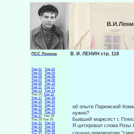
В.И.Лени
ПСС Ленина
В. И. ЛЕНИН стр. 118
Том 01
Том 02
Том 03
Том 04
Том 05
Том 06
Том 07
Том 08
Том 09
Том 10
Том 11
Том 12
Том 13
Том 14
Том 15
Том 16
Том 17
Том 18
Том 19
Том 20
Том 21
Том 22
об опыте Парижской Ком
Том 23
Том 24
нужно?
Том 25
Том 26
Том 27
Том 28
Бывший марксист г. Плеха
Том 29 Том 30
Том 31
Том 32
Я цитировал слова Розы Л
Том 33
Том 34
Том 35
Том 36
соци­ал-демократию "смер
Том 37
Том 38