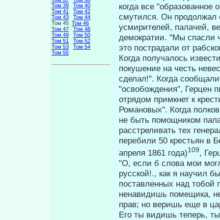
когда все "образованное 
Том 39
Том 40
Том 41
Том 42
смутился. Он про­должал
Том 43
Том 44
Том 45
Том 46
усмирителей, палачей, ве
Том 47
Том 48
Том 49
Том 50
демократии. "Мы спасли ч
Том 51
Том 52
это пострадали от рабско
Том 53
Том 54
Том 55
Когда получалось извести
покуше­ние на честь неве
сделал!". Когда сообщали
"освобождения", Гер­цен 
отрядом примкнет к кресть
Романовых". Когда полков
не быть помощником палач
расстреливать тех генера
перебили 50 крестьян в Б
109
апреля 1861 года)
, Гер
"О, если б слова мои мог
русской!., как я научил б
поставленных над тобой 
ненавидишь помещика, н
прав; но веришь еще в цар
Его ты видишь теперь, ты