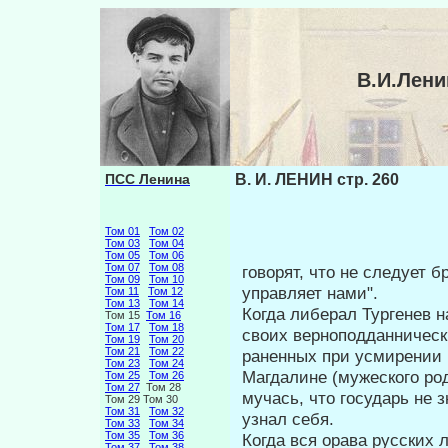
В.И.Лени
ПСС Ленина
В. И. ЛЕНИН стр. 260
Том 01
Том 02
Том 03
Том 04
Том 05
Том 06
Том 07
Том 08
говорят, что не следует 
Том 09
Том 10
управляет нами".
Том 11
Том 12
Том 13
Том 14
Когда либерал Тургенев н
Том 15
Том 16
Том 17
Том 18
своих верноподданническ
Том 19
Том 20
Том 21
Том 22
раненных при усмирении п
Том 23
Том 24
Магдалине (мужеско­го род
Том 25
Том 26
Том 27
Том 28
мучась, что государь не з
Том 29 Том 30
Том 31
Том 32
узнал себя.
Том 33
Том 34
Том 35
Том 36
Когда вся орава русских
Том 37
Том 38