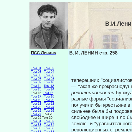
В.И.Лени
ПСС Ленина
В. И. ЛЕНИН стр. 258
Том 01
Том 02
Том 03
Том 04
Том 05
Том 06
Том 07
Том 08
теперешних "социалисто
Том 09
Том 10
— такая же прекраснодуш
Том 11
Том 12
Том 13
Том 14
революционность
буржуа
Том 15
Том 16
Том 17
Том 18
разные формы "социализм
Том 19
Том 20
Том 21
Том 22
получили бы крестьяне в 
Том 23
Том 24
сильнее была бы подорва
Том 25
Том 26
Том 27
Том 28
свободнее и шире шло бы
Том 29 Том 30
Том 31
Том 32
землю" и "уравнительного
Том 33
Том 34
Том 35
Том 36
рево­люционных стремлен
Том 37
Том 38