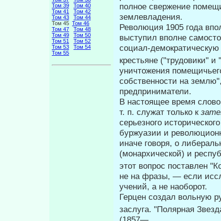
полное свер­жение помещ
Том 39
Том 40
Том 41
Том 42
землевладения.
Том 43
Том 44
Том 45
Том 46
Революция 1905 года впол
Том 47
Том 48
Том 49
Том 50
выступил вполне самосто
Том 51
Том 52
социал-демократическую 
Том 53
Том 54
Том 55
крестьяне ("трудовики" и
уничтожения поме­щичьег
собственности на землю",
предприниматели.
В настоящее время слово
т. п. служат только к
зат
серьезного исто­рическог
буржуазии и революционн
иначе говоря, о либераль
(монархической) и респу
этот вопрос поставлен "К
не на фразы, — если иссл
учений, а не наоборот.
Герцен создал вольную ру
заслуга. "Полярная Звезд
(1857—