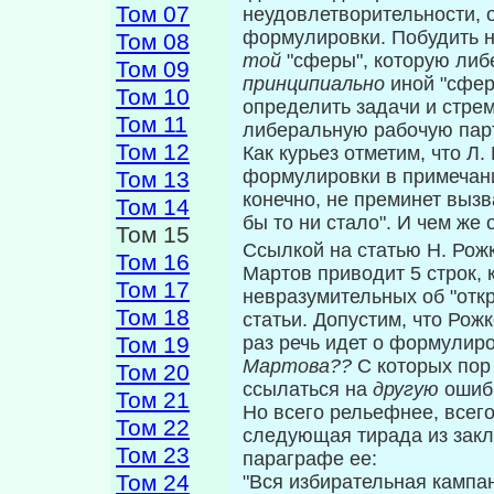
Том 07
неудовлетворительности, 
формулировки. Побудить 
Том 08
той
"сферы", которую либ
Том 09
принципиально
иной "сфер
Том 10
определить задачи и стрем
Том 11
либеральную рабочую пар
Том 12
Как курьез отметим, что Л
формулировки в примечани
Том 13
конечно, не преминет вы­з
Том 14
бы то ни стало". И чем же 
Том 15
Ссылкой на статью Н. Рож
Том 16
Мартов приводит 5 строк,
Том 17
невразумительных об "отк
Том 18
статьи. Допустим, что Рожк
Том 19
раз речь идет о формулир
Мартова??
С которых по
Том 20
ссылаться на
другую
ошиб
Том 21
Но всего рельефнее, всег
Том 22
следующая тира­да из зак
Том 23
параграфе ее:
Том 24
"Вся избирательная кампа