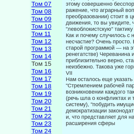
Том 07
этому совершенно бесспор
ражение, что аграрный во
Том 08
преобразовании) стоит в 
Том 09
движения, то вы увидите, 
Том 10
"левоблокистскую" тактик
Том 11
Как и почему случилось с
Том 12
несчастие? Очень просто.
старой программой — на эт
Том 13
ренегатстве) Череванина и
Том 14
приблизительно верно, ста
Том 15
неизбежно. Такова уже гор
Том 16
VII
Том 17
Нам осталось еще указать 
Том 18
"Стремлением ра­бочей па
возникновении каждого так
Том 19
(речь шла о конфликтах и 
Том 20
систему), "побудить имущи
Том 21
демократизации законодат
Том 22
и, что представляет для 
Том 23
рас­ширения сферы
Том 24