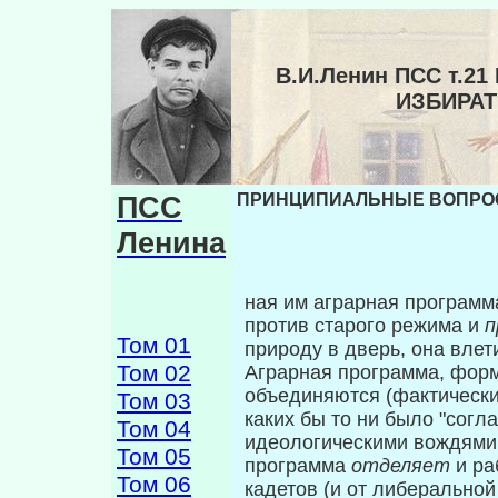
В.И.Ленин ПСС т.
ИЗБИРА
ПСС
ПРИНЦИПИАЛЬНЫЕ ВОПРОС
Ленина
ная им аграрная программ
против старого режима и
п
Том 01
природу в дверь, она влетит
Том 02
Аграрная программа, форм
объединя­ются (фактически
Том 03
каких бы то ни было "со­гл
Том 04
идеологическими вождями 
Том 05
программа
отделяет
и ра
Том 06
кадетов (и от либеральной