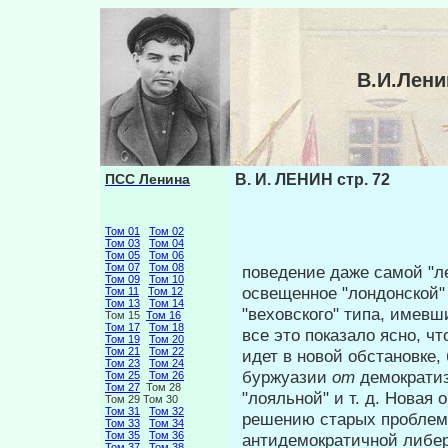
В.И.Лени
ПСС Ленина
В. И. ЛЕНИН стр. 72
Том 01
Том 02
Том 03
Том 04
Том 05
Том 06
Том 07
Том 08
поведение даже самой "ле
Том 09
Том 10
осве­щенное "лондонской"
Том 11
Том 12
Том 13
Том 14
"веховского" типа, имевш
Том 15
Том 16
Том 17
Том 18
все это показало ясно, ч
Том 19
Том 20
Том 21
Том 22
идет в новой обстановке,
Том 23
Том 24
буржуазии
от
демократи
Том 25
Том 26
Том 27
Том 28
"лояльной" и т. д. Новая
Том 29 Том 30
Том 31
Том 32
решению старых проблем;
Том 33
Том 34
Том 35
Том 36
антидемократичной либер
Том 37
Том 38