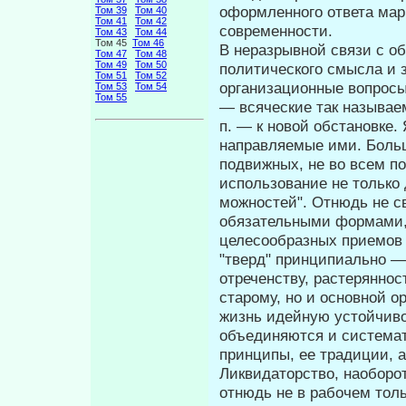
оформленного ответа мар
Том 39
Том 40
Том 41
Том 42
современности.
Том 43
Том 44
Том 45
Том 46
В неразрывной связи с о
Том 47
Том 48
Том 49
Том 50
политиче­ского смысла и 
Том 51
Том 52
организационные вопросы
Том 53
Том 54
Том 55
— всяческие так назы­вае
п. — к новой обстановке. 
направляемые ими. Больша
подвижных, не во всем по
использование не только 
можностей". Отнюдь не с
обяза­тельными формами,
целесообразных приемов 
"тверд" принципиально —
отреченству, растеряннос
старому, но и основной о
жизнь идейную устойчивост
объединяются и системати
принципы, ее традиции, а
Ликвидаторство, наоборо
отнюдь не в рабочем тол