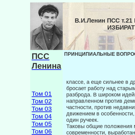
В.И.Ленин ПСС т.
ИЗБИРА
ПСС
ПРИНЦИПИАЛЬНЫЕ ВОПРОС
Ленина
классе, а еще сильнее в д
бросает работу над старым
Том 01
разброда. В широком идей
Том 02
направленном против демо
частности, против недавн
Том 03
движением в особенности,
Том 04
один ручеек.
Том 05
Таковы общие положения м
Том 06
совре­менности, выработан