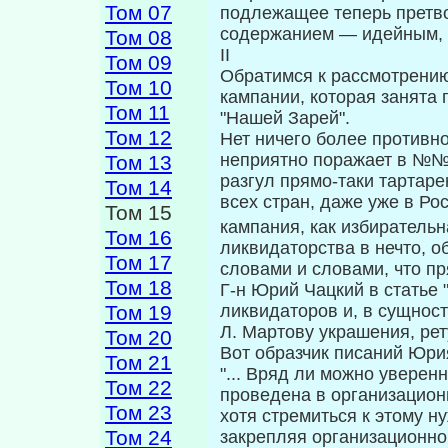
Том 07
подлежащее теперь пре­тв
содержанием — идейным, п
Том 08
II
Том 09
Обратимся к рассмотрению
Том 10
кампании, ко­торая занята
Том 11
"Нашей Зарей".
Том 12
Нет ничего более противно
непри­ятно поражает в №№
Том 13
разгул прямо-таки тартар
Том 14
всех стран, даже уже в Ро
Том 15
кампания, как избиратель
Том 16
ликвидаторства в нечто, 
Том 17
словами и словами, что п
Том 18
Г-н Юрий Чацкий в статье 
Том 19
ликвидато­ров и, в сущнос
Л. Мартову украше­ния, ре
Том 20
Вот образчик писаний Юри
Том 21
"... Вряд ли можно уверен
Том 22
проведена в организацион
Том 23
хотя стремиться к этому ну
Том 24
закрепляя организационно 