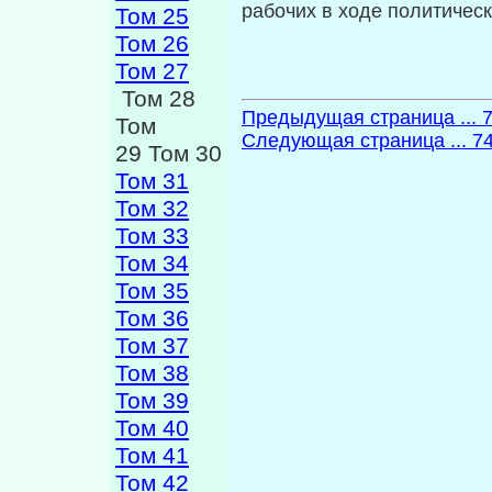
рабочих в ходе политическ
Том 25
Том 26
Том 27
Том 28
Предыдущая страница ... 
Том
Следующая страница ... 7
29 Том 30
Том 31
Том 32
Том 33
Том 34
Том 35
Том 36
Том 37
Том 38
Том 39
Том 40
Том 41
Том 42