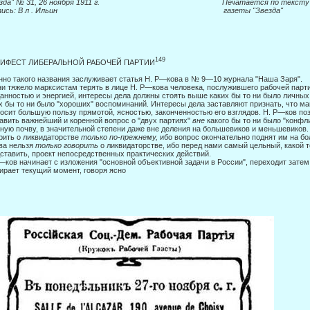
везда" № 31, 26 ноября 1911 г. Печатается по тексту
одпись: В л . Ильин газеты "Звезда"
149
ИФЕСТ ЛИБЕРАЛЬНОЙ РАБОЧЕЙ ПАРТИИ
но такого названия заслуживает статья Η. Ρ—кова в № 9—10 журнала "Наша Заря".
ни тяжело марксистам терять в лице Η. Ρ—кова человека, послужившего рабо­чей парт
анностью и энергией, интересы дела должны стоять выше каких бы то ни было личны
х бы то ни было "хороших" воспоминаний. Интересы дела заставляют признать, что м
осит большую пользу прямотой, ясностью, законченностью его взглядов. Η. Ρ—ков поз
авить важнейший и коренной вопрос о "двух партиях"
вне
какого бы то ни было "конфл
­ную почву, в значительной степени даже вне деления на большевиков и меньшевиков
рить о ликвидаторстве
только по-прежнему,
ибо вопрос окончательно поднят им на бо
ва нельзя
только гово­рить
о ликвидаторстве, ибо перед нами самый цельный, какой 
ставить, проект непосредственных практических действий.
—ков начинает с изложения "основной объективной задачи в России", перехо­дит затем
ирает текущий момент, говоря ясно