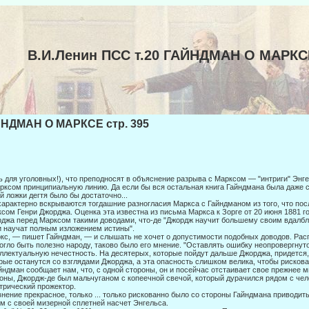
В.И.Ленин ПСС т.20 ГАЙНДМАН О МАРКС
НДМАН О МАРКСЕ стр. 395
ь для уголовных!), что преподносят в объяснение разрыва с Марксом — "интриги" Энге
рксом принципиальную линию. Да если бы вся остальная книга Гайндмана была даже 
й ложки дегтя было бы достаточно...
арактерно вскрываются тогдашние разногласия Маркса с Гайндманом из того, что пос
сом Генри Джорджа. Оценка эта известна из письма Маркса к Зорге от 20 июня 1881 г
джа перед Марксом такими доводами, что-де "Джордж научит большему своим вдалбл
 научат полным изложением истины".
кс, — пишет Гайндман, — и слышать не хочет о допустимости подобных дово­дов. Рас
огло быть полезно народу, таково было его мнение. "Оставлять ошибку неопровергнут
ллектуальную не­честность. На десятерых, которые пойдут дальше Джорджа, придется, 
рые останутся со взглядами Джорджа, а эта опасность слишком велика, чтобы рисковат
йндман сообщает нам, что, с одной стороны, он и посейчас отстаивает свое прежнее м
оны, Джордж-де был мальчуганом с копе­ечной свечой, который дурачился рядом с ч
трический прожек­тор.
нение прекрасное, только ... только рискованно было со стороны Гайндмана приводит
м с своей мизерной сплетней насчет Энгель­са.