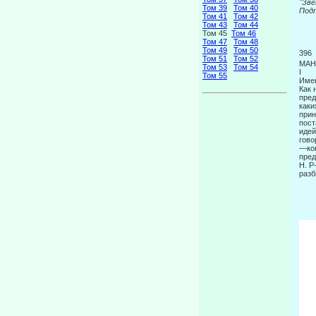
"З
Том 39
Том 40
П
Том 41
Том 42
Том 43
Том 44
Том 45
Том 46
Том 47
Том 48
Том 49
Том 50
396
Том 51
Том 52
МАН
Том 53
Том 54
I
Том 55
Имен
Как 
пред
каки
прин
пост
идей
гово
—ко
пред
Η. Ρ
разб