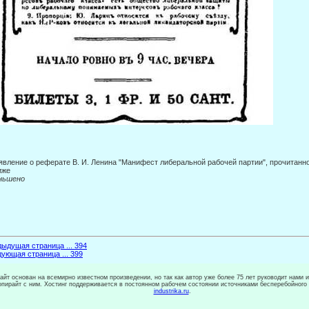
вление о реферате В. И. Ленина "Манифест либеральной рабочей партии", прочитанном 
иже
ньшено
ыдущая страница ... 394
ующая страница ... 399
сайт основан на всемирно известном произведении, но так как автор уже более 75 лет руководит нами 
копирайт с ним. Хостинг поддерживается в постоянном рабочем состоянии источниками бесперебойного
industrika.ru
.