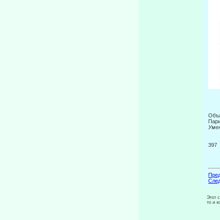
Объя
Пар
Уме
397
Пред
След
Этот 
то и 