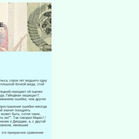
Е
льса, сорок лет ведшего одну
сплошной бочкой меда, этой
ледний передает об оценке
ода. Гайндман защищал Г.
иванием ошибки, чем другие
пространение ошибки никогда
ой значит поощрять
может быть, сот­ня таких,
ь ею"". Так говорил Маркс! !
нение о Джордже, а, с другой
еловеком, имевшим
ь это прекрасное сравнение