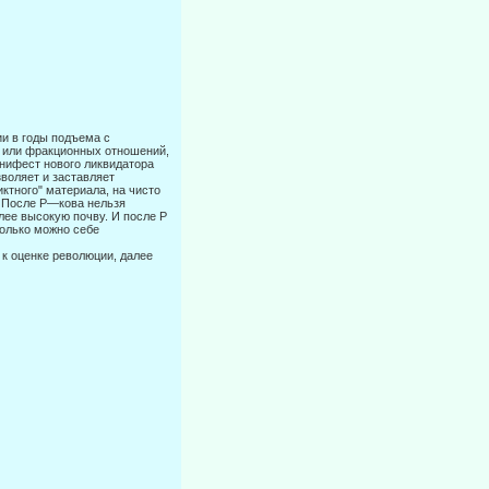
ии в годы подъема с
х или фракционных отношений,
анифест нового ликвидатора
воляет и заставляет
иктного" материала, на чисто
. После Ρ—кова нельзя
лее высокую почву. И после Ρ
только можно себе
 к оценке революции, далее