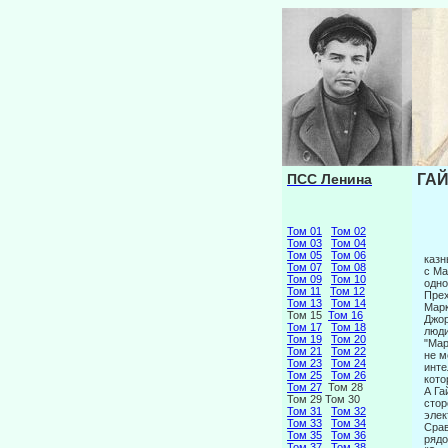
ПСС Ленина
ГАЙ
Том 01
Том 02
Том 03
Том 04
Том 05
Том 06
казн
Том 07
Том 08
с Ма
Том 09
Том 10
одно
Том 11
Том 12
Прех
Том 13
Том 14
Марк
Том 15
Том 16
Джор
Том 17
Том 18
люди
Том 19
Том 20
"Мар
Том 21
Том 22
не м
Том 23
Том 24
инте
Том 25
Том 26
кото
Том 27
Том 28
А Га
Том 29 Том 30
стор
Том 31
Том 32
элек
Том 33
Том 34
Срав
Том 35
Том 36
рядо
Том 37
Том 38