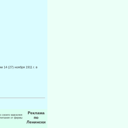
14 (27) ноября 1911 г. в
Реклама
из своего мавзолея
по
 питания от фирмы
Ленински